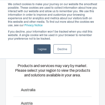
We collect cookies to make your journey on our website the smoothest
possible. These cookies are used to collect information about how you
interact with our website and allow us to remember you. We use this
FR
information in order to improve and customize your browsing
experience and for analytics and metrics about our visitors both on
this website and other media. To find out more about the cookies we
use, see our
Privacy Notice
If you decline, your information won’t be tracked when you visit this
Offre et services
website. A single cookie will be used in your browser to remember
Home
/
fr
/
SOLID 3819
/
EKM 30-T2FSH190
your preference not to be tracked.
Please select
Partenaires
Ressources
Boîtiers
Thermoplastiques
Monté
I agree
Decline
your region
EKM 30-
A propos de Fibox
et
sur mesure
câblé
Coffrets
T2FSH190
A travers ses
Nous
Products and services may vary by market.
Please select your region to view the products
catalogues,
disposons
Notre
and solutions available in your area.
Fibox
d’ateliers
gamme de
propose une
d’assemblage,
900847
boîtiers et de
large
de montage
coffrets
Australia
gamme de
et de
s’adapte à
Dimensions - 380 x 190 x 30
boîtiers et de
câblage qui
toutes les
Austria
coffrets
nous