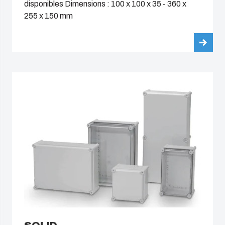
disponibles Dimensions : 100 x 100 x 35 - 360 x
China
255 x 150 mm
Assemblage
South Korea
d'armoires
de
United States
commande
Americas (Other)
Gestion
de la
Africa
chaîne
d'approvision-
Middle East
nement