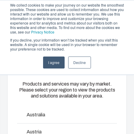
We collect cookies to make your journey on our website the smoothest
possible. These cookies are used to collect information about how you
interact with our website and allow us to remember you. We use this
FR
information in order to improve and customize your browsing
experience and for analytics and metrics about our visitors both on
this website and other media. To find out more about the cookies we
use, see our
Privacy Notice
If you decline, your information won’t be tracked when you visit this
Offre et services
website. A single cookie will be used in your browser to remember
your preference not to be tracked.
Please select
Partenaires
Ressources
Boîtiers
Thermoplastiques
Monté
I agree
Decline
your region
A propos de Fibox
Coffrets Fibox
et
sur mesure
câblé
Coffrets
A travers ses
Nous
Products and services may vary by market.
Notre vaste gamme de coffrets électroniques et
Please select your region to view the products
catalogues,
disposons
Notre
and solutions available in your area.
d’extérieur est idéale même pour les
Fibox
d’ateliers
gamme de
environnements les plus exigeants et les plus
propose une
d’assemblage,
boîtiers et de
difficiles. Le premier coffret remonte aux années
large
de montage
coffrets
Australia
1960, lorsque le coffret Fibox EK a été
gamme de
et de
s’adapte à
développé. Depuis, de nombreuses variantes et
boîtiers et de
câblage qui
toutes les
Austria
coffrets
nous