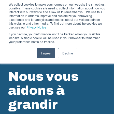
We collect cookies to make your journey on our website the smoothest
possible. These cookies are used to collect information about how you
interact with our website and allow us to remember you. We use this
information in order to improve and customize your browsing
experience and for analytics and metrics about our visitors both on
this website and other media. To find out more about the cookies we
use, see our
Privacy Notice
Systèmes
If you decline, your information won’t be tracked when you visit this
Offre et services
website. A single cookie will be used in your browser to remember
your preference not to be tracked.
électriques et
Partenaires
Ressources
Boîtiers et Cof
I agree
Decline
d'automatisation
A propos de Fibox
Notre gamme de boîtiers
toutes les situations et
Nous vous
Chez Fibox, nos produits
robustesse et leur durab
aidons à
Fibox pour protéger vos 
grandir
Recherche de prod