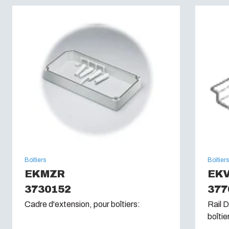
Auto-extinguibilité :
UL 94 V0
Test du fil incandescent (IEC 60695):
960C
Boîtiers
Boîtier
EKMZR
EKV
3730152
377
Cadre d'extension, pour boîtiers:
Rail D
boîtie