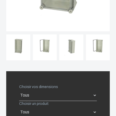
Spain
Sweden
Switzerland
United Kingdom
Eastern Europe (Other)
Europe (Other)
Choisir vos dimensions
China
Choisir un produit
South Korea