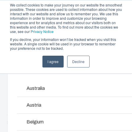
We collect cookies to make your journey on our website the smoothest
possible. These cookies are used to collect information about how you
interact with our website and allow us to remember you. We use this
information in order to improve and customize your browsing
experience and for analytics and metrics about our visitors both on
this website and other media. To find out more about the cookies we
use, see our
Privacy Notice
If you decline, your information won’t be tracked when you visit this
Offre et services
website. A single cookie will be used in your browser to remember
Home
/
fr
/
SOLID 3819
/
PC 3819 13 T
your preference not to be tracked.
Partenaires
Ressources
Boîtiers et Coffrets
I agree
Decline
PC 3819 13 T
A propos de Fibox
Products and services ma
Notre gamme de boîtiers et de coffrets s’adapte à
toutes les situations et à tous les environnements.
Chez Fibox, nos produits sont réputés pour leur
Australia
5330061
robustesse et leur durabilité. Vous pouvez compter
Fibox pour protéger vos innovations.
Austria
Base avec ouvertures passe câbles prédéfoncées et vis
de montage, couvercle avec joint polyuréthane et vis en
Recherche de produits
polyamide
Belgium