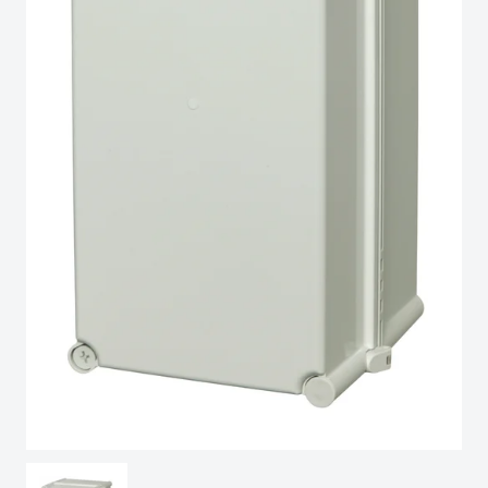
Spain
Sweden
Switzerland
United Kingdom
Eastern Europe (Other)
Europe (Other)
China
South Korea