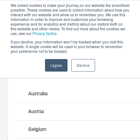
We collect cookies to make your journey on our website the smoothest
possible. These cookies are used to collect information about how you
interact with our website and allow us to remember you. We use this
information in order to improve and customize your browsing
experience and for analytics and metrics about our visitors both on
this website and other media. To find out more about the cookies we
use, see our
Privacy Notice
If you decline, your information won’t be tracked when you visit this
Offre et services
website. A single cookie will be used in your browser to remember
Home
/
fr
/
SOLID 3819
/
PC 3819 18 G-2FSH
your preference not to be tracked.
Partenaires
Ressources
Boîtiers et Coffrets
I agree
Decline
PC 3819 18 G-
A propos de Fibox
Products and services ma
Notre gamme de boîtiers et de coffrets s’adapte à
toutes les situations et à tous les environnements.
2FSH
Chez Fibox, nos produits sont réputés pour leur
Australia
robustesse et leur durabilité. Vous pouvez compter
Fibox pour protéger vos innovations.
2539515
Austria
Recherche de produits
Belgium
Base avec vis de montage, couvercle avec joint en
polyurethane et vis en polyamide