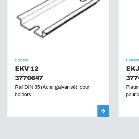
Boîtiers
Boîtier
EKV 12
EK
3770647
377
Rail DIN 35 (Acier galvanisé), pour
Plati
boîtiers:
pour b