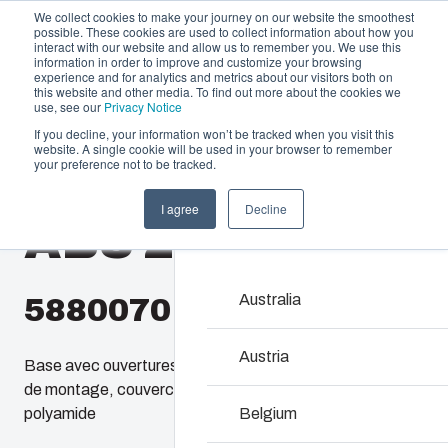
We collect cookies to make your journey on our website the smoothest
possible. These cookies are used to collect information about how you
interact with our website and allow us to remember you. We use this
information in order to improve and customize your browsing
experience and for analytics and metrics about our visitors both on
this website and other media. To find out more about the cookies we
use, see our
Privacy Notice
If you decline, your information won’t be tracked when you visit this
Offre et services
website. A single cookie will be used in your browser to remember
Home
/
fr
/
SOLID 2819
/
ABS 2819 18 T
your preference not to be tracked.
Partenaires
Ressources
Boîtiers et Coff
I agree
Decline
ABS 2819 18 T
A propos de Fibox
Notre gamme de boîtiers 
toutes les situations et 
Chez Fibox, nos produits
Australia
5880070
robustesse et leur durab
Fibox pour protéger vos 
Austria
Base avec ouvertures passe câbles prédéfoncées et vis
de montage, couvercle avec joint polyuréthane et vis en
Recherche de prod
polyamide
Belgium