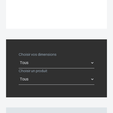
Spain
Sweden
Switzerland
United Kingdom
Choisir vos dimensions
Eastern Europe (Other)
Choisir un produit
Europe (Other)
China
South Korea