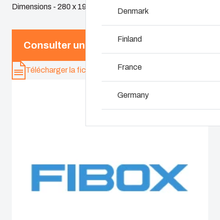
Personnalisation d
Dimensions - 280 x 190 x 180
Denmark
Pourquoi utilise -t
Finland
Consulter un expert
France
Télécharger la fiche produit
Germany
Ireland
Italy
Netherlands
Poland