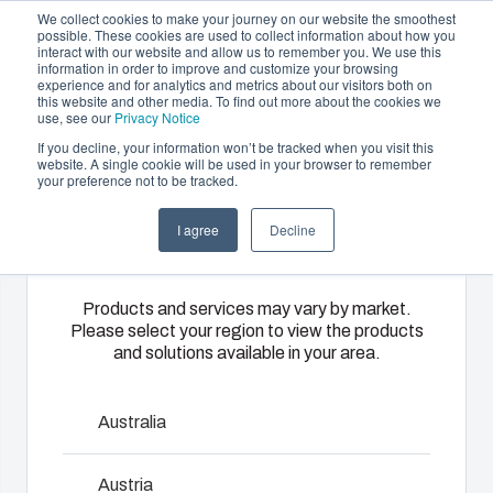
We collect cookies to make your journey on our website the smoothest
possible. These cookies are used to collect information about how you
interact with our website and allow us to remember you. We use this
FR
information in order to improve and customize your browsing
experience and for analytics and metrics about our visitors both on
this website and other media. To find out more about the cookies we
use, see our
Privacy Notice
If you decline, your information won’t be tracked when you visit this
Offre et services
website. A single cookie will be used in your browser to remember
Home
/
Fr
/
CAB 6040
your preference not to be tracked.
Please select
Partenaires
Ressources
Boîtiers
Thermoplastiques
Monté
I agree
Decline
your region
A propos de Fibox
et
sur mesure
câblé
CAB
Coffrets
A travers ses
Nous
Products and services may vary by market.
Please select your region to view the products
catalogues,
disposons
Notre
and solutions available in your area.
Les armoires Fibox sont conçues pour abriter et protéger
Fibox
d’ateliers
gamme de
votre équipement et vos appareils dans toutes les
propose une
d’assemblage,
boîtiers et de
conditions, même les plus rudes et les plus exigeantes.
large
de montage
coffrets
Australia
Les armoires Fibox surpassent continuellement les
gamme de
et de
s’adapte à
armoires en acier conventionnelles. La large sélection
boîtiers et de
câblage qui
toutes les
Austria
d'armoires en plastique et en polyester Fibox garantit une
coffrets
nous