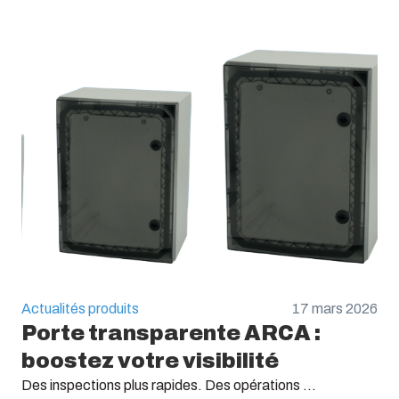
Sans Halogène :
Oui
Résistance aux UV :
UL 746C
Auto-extinguibilité :
UL 94 V0
Test du fil incandescent (IEC 60695):
960C
Actualités produits
17 mars 2026
Porte transparente ARCA :
boostez votre visibilité
Des inspections plus rapides. Des opérations ...