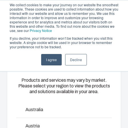
We collect cookies to make your journey on our website the smoothest
possible. These cookies are used to collect information about how you
interact with our website and allow us to remember you. We use this
FR
information in order to improve and customize your browsing
experience and for analytics and metrics about our visitors both on
this website and other media. To find out more about the cookies we
use, see our
Privacy Notice
If you decline, your information won’t be tracked when you visit this
Offre et services
website. A single cookie will be used in your browser to remember
Home
/
fr
/
CAB 6040
/
CAB PC 604022 T
your preference not to be tracked.
Please select
Partenaires
Ressources
Boîtiers
Thermoplastiques
Monté
I agree
Decline
your region
CAB PC 604022
A propos de Fibox
et
sur mesure
câblé
Coffrets
T
A travers ses
Nous
Products and services may vary by market.
Please select your region to view the products
catalogues,
disposons
Notre
and solutions available in your area.
Fibox
d’ateliers
gamme de
propose une
d’assemblage,
8113070
boîtiers et de
large
de montage
coffrets
Australia
gamme de
et de
s’adapte à
Coffret avec porte equipée d'un joint PUR, fermeture par
boîtiers et de
câblage qui
toutes les
Austria
grenouillères, vis de montage et bouchons d'étanchéité
coffrets
nous