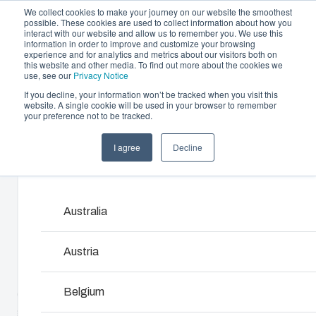
We collect cookies to make your journey on our website the smoothest
possible. These cookies are used to collect information about how you
interact with our website and allow us to remember you. We use this
information in order to improve and customize your browsing
experience and for analytics and metrics about our visitors both on
this website and other media. To find out more about the cookies we
use, see our
Privacy Notice
If you decline, your information won’t be tracked when you visit this
Offre et services
website. A single cookie will be used in your browser to remember
Home
/
fr
/
CAB 3030
/
CAB ABS 303018 T
your preference not to be tracked.
Partenaires
Ressources
Boîtiers et Coffrets
I agree
Decline
CAB ABS
A propos de Fibox
Products and services ma
Notre gamme de boîtiers et de coffrets s’adapte à
toutes les situations et à tous les environnements.
303018 T
Chez Fibox, nos produits sont réputés pour leur
Australia
robustesse et leur durabilité. Vous pouvez compter
Fibox pour protéger vos innovations.
8183040
Austria
Recherche de produits
Belgium
Coffret avec porte equipée d'un joint PUR, fermeture par
grenouillères, vis de montage et bouchons d'étanchéité