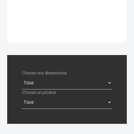
Spain
Sweden
Switzerland
United Kingdom
Choisir vos dimensions
Eastern Europe (Other)
Choisir un produit
Europe (Other)
China
South Korea