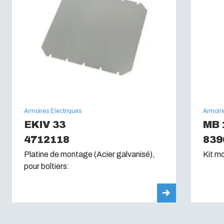
Test du fil incandescent (IEC 60695):
650C
Armoires Electriques
Armoire
EKIV 33
MB 
4712118
839
Platine de montage (Acier galvanisé),
Kit m
pour boîtiers: