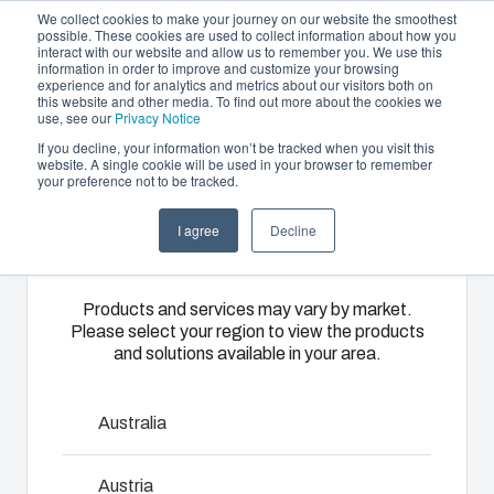
We collect cookies to make your journey on our website the smoothest
possible. These cookies are used to collect information about how you
interact with our website and allow us to remember you. We use this
FR
information in order to improve and customize your browsing
experience and for analytics and metrics about our visitors both on
this website and other media. To find out more about the cookies we
use, see our
Privacy Notice
If you decline, your information won’t be tracked when you visit this
Offre et services
website. A single cookie will be used in your browser to remember
Home
/
fr
/
CAB - PC/ABS ACCESSORIES
/
FP 12017
your preference not to be tracked.
Please select
Partenaires
Ressources
Boîtiers
Thermoplastiques
Monté
I agree
Decline
your region
FP 12017
A propos de Fibox
et
sur mesure
câblé
Coffrets
A travers ses
Nous
Products and services may vary by market.
Please select your region to view the products
4712045
catalogues,
disposons
Notre
and solutions available in your area.
Fibox
d’ateliers
gamme de
propose une
d’assemblage,
boîtiers et de
Dimensions - 50 x 27 x 9
large
de montage
coffrets
Australia
gamme de
et de
s’adapte à
boîtiers et de
câblage qui
toutes les
Austria
Consulter un expert
coffrets
nous