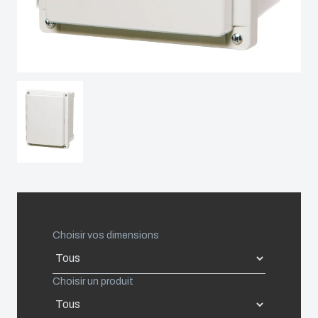
Spain
Sweden
Switzerland
United Kingdom
Eastern Europe (Other)
Europe (Other)
Choisir vos dimensions
China
Choisir un produit
South Korea