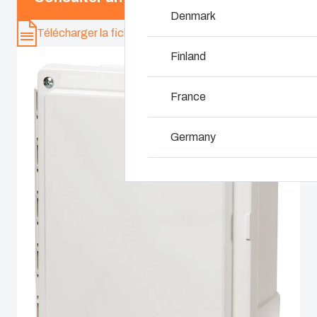
Personnalisation d
Denmark
Télécharger la fiche produit
Pourquoi utilise -t
Finland
France
Germany
Ireland
Italy
Netherlands
Poland