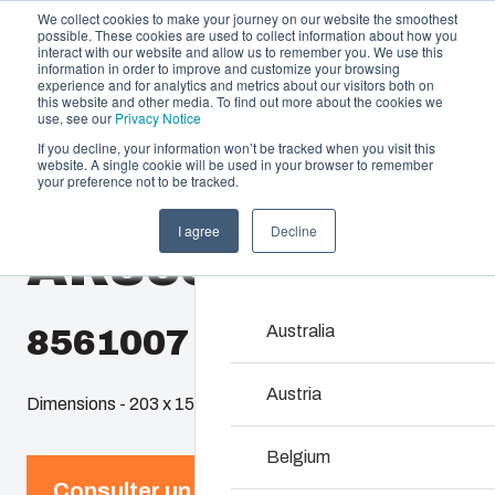
We collect cookies to make your journey on our website the smoothest
possible. These cookies are used to collect information about how you
interact with our website and allow us to remember you. We use this
information in order to improve and customize your browsing
experience and for analytics and metrics about our visitors both on
this website and other media. To find out more about the cookies we
use, see our
Privacy Notice
If you decline, your information won’t be tracked when you visit this
Offre et services
website. A single cookie will be used in your browser to remember
Home
/
fr
/
AR 865
/
AR865CHSC
your preference not to be tracked.
Partenaires
Ressources
Boîtiers et Cof
I agree
Decline
AR865CHSC
A propos de Fibox
Notre gamme de boîtiers
toutes les situations et
Chez Fibox, nos produits
Australia
8561007
robustesse et leur durab
Fibox pour protéger vos 
Austria
Dimensions - 203 x 152 x 127
Recherche de prod
Belgium
Consulter un expert