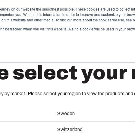
ourney on our website the smoothest possible. These cookies are used to collect in
remember you. We use this information in order to improve and customize your brow
vices
Partenaires
Ressources
A propos de Fibox
th on this website and other media. To find out more about the cookies we use, see 
on’t be tracked when you visit this website. A single cookie will be used in your b
hermoplastiques sur mesure
Monté c
e select your 
travers ses catalogues, Fibox propose une large
Nous dispos
mme de boîtiers et de coffrets plastiques standard.
et de câblag
DSP ARC
 tant que spécialiste de l’injection plastique, Fibox
production d
t également capable de vous accompagner dans la
Nous assuro
nception de votre moule, dans la production de vos
nomenclature
 by market. Please select your region to view the products and so
soins et enfin dans la livraison jusqu’à vos sites de
assurons les 
8120960
oduction.
services.
Sweden
abrication de moules
Dimensions - 15 x 104 x 16
Durabilit
Switzerland
(ENG)