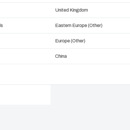
ndustrialisation et production
United Kingdom
Consulter un expert
Ingénieri
ogistique et stockage
ds
Eastern Europe (Other)
Assembla
Europe (Other)
Gestion d
nement
China