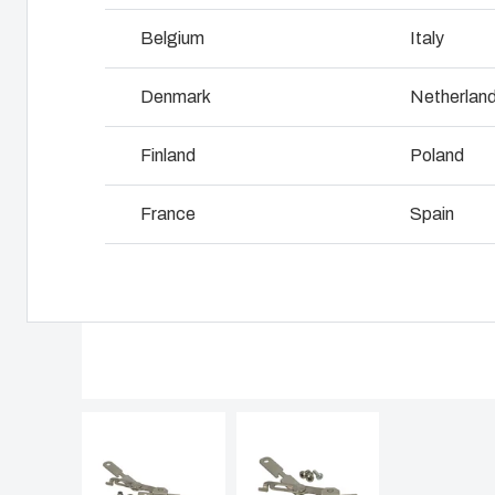
I
Belgium
Italy
Pourquoi utilise -t-on le polycarbonate?
L
Denmark
Netherlan
Finland
Poland
France
Spain