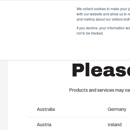
We collect cookies to make your j
with our website and allow us to 
Offre et ser
and metrics about our visitors bo
If you decline, your information w
not to be tracked.
Home
/
fr
/
ARCA IEC Accessories
/
DSP ARCA VLS
Boîtiers et Coffrets
T
Pleas
Notre gamme de boîtiers et de coffrets s’adapte à
A 
toutes les situations et à tous les environnements.
ga
Chez Fibox, nos produits sont réputés pour leur
En
robustesse et leur durabilité. Vous pouvez compter sur
es
Fibox pour protéger vos innovations.
co
Products and services may vary
be
pr
Australia
Germany
Recherche de produits
F
Austria
Ireland
Personnalisation des boîtiers