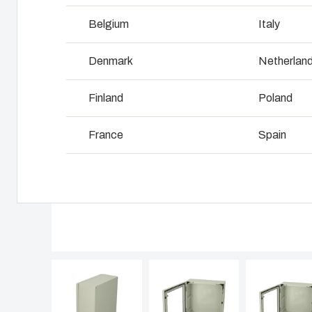
I
Belgium
Italy
Pourquoi utilise -t-on le polycarbonate?
L
Denmark
Netherlan
Finland
Poland
France
Spain