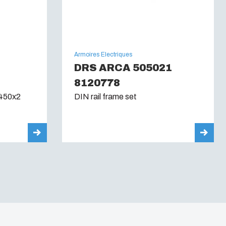
Armoires Electriques
DRS ARCA 505021
8120778
x450x2
DIN rail frame set