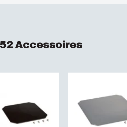
1:2011__IEC_61439-
4:2012
Indice de protection
52 Accessoires
Résistance aux choc
entièrement isolé :
En
Sans Halogène :
Oui
Résistance aux UV :
Auto-extinguibilité :
U
Test du fil incandesc