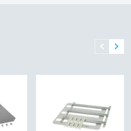
1:2011, EN_61439-4:2013__IEC_61439-
 (EN 60529):
IP65
s (EN 62262):
IK08
tièrement isolé
UL 746C
L 94 5VA
ent (IEC 60695):
960C