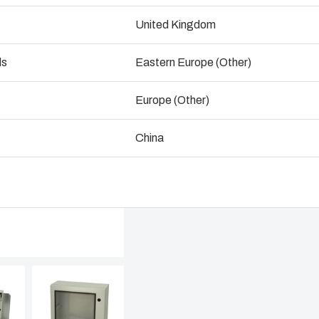
fermeture de porte inclus pour.
ndustrialisation et production
United Kingdom
Ingénieri
Dimensions - 500 x 500 x 210
ogistique et stockage
ds
Eastern Europe (Other)
Assembla
Consulter un expert
Europe (Other)
Gestion d
nement
China