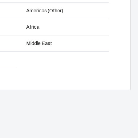
NOT SET
(Change)
Americas (Other)
e et développement produit
Africa
ge d'armoires de commande
Télécharger la fiche produit
Middle East
e la chaîne d'approvision-