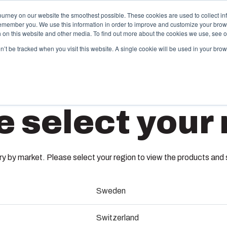
ourney on our website the smoothest possible. These cookies are used to collect in
remember you. We use this information in order to improve and customize your brow
vices
Partenaires
Ressources
A propos de Fibox
th on this website and other media. To find out more about the cookies we use, see 
on’t be tracked when you visit this website. A single cookie will be used in your b
hermoplastiques sur mesure
Monté c
e select your 
travers ses catalogues, Fibox propose une large
Nous dispos
mme de boîtiers et de coffrets plastiques standard.
et de câblag
ARCA 5
 tant que spécialiste de l’injection plastique, Fibox
production d
t également capable de vous accompagner dans la
Nous assuro
nception de votre moule, dans la production de vos
nomenclature
 by market. Please select your region to view the products and so
soins et enfin dans la livraison jusqu’à vos sites de
assurons les 
8120152
oduction.
services.
Sweden
abrication de moules
Fond de coffret, porte avec joi
Durabilit
Switzerland
Serrure double 3mm avec clef. S
(ENG)