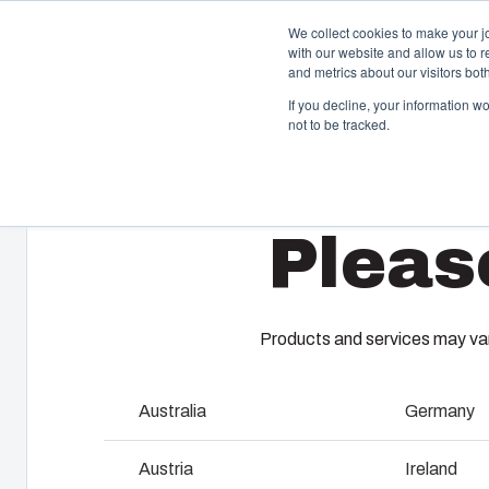
We collect cookies to make your j
with our website and allow us to 
Offre et ser
and metrics about our visitors bo
If you decline, your information w
not to be tracked.
Home
/
fr
/
ARCA 505021
/
ARCA 505021W
Boîtiers et Coffrets
T
Pleas
Notre gamme de boîtiers et de coffrets s’adapte à
A 
toutes les situations et à tous les environnements.
ga
Chez Fibox, nos produits sont réputés pour leur
En
robustesse et leur durabilité. Vous pouvez compter sur
es
Fibox pour protéger vos innovations.
co
Products and services may vary
be
pr
Australia
Germany
Recherche de produits
F
Austria
Ireland
Personnalisation des boîtiers