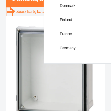
Denmark
Pobierz kartę katalogową
Dlaczego stosujem
Finland
France
Germany
Ireland
Italy
Netherlands
Poland