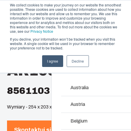
We collect cookies to make your journey on our website the smoothest
possible. These cookies are used to collect information about how you
interact with our website and allow us to remember you. We use this
information in order to improve and customize your browsing
experience and for analytics and metrics about our visitors both on
this website and other media. To find out more about the cookies we
use, see our
Privacy Notice
If you decline, your information won’t be tracked when you visit this
Oferta i usługi
website. A single cookie will be used in your browser to remember
Home
/
pl
/
AR 1084
/
AR1084SCT
your preference not to be tracked.
Partnerzy
Zasoby
Obudowy i szaf
I agree
Decline
AR1084SCT
Zrównoważony rozwój
Rozwiązania zaprojekto
O Fibox
elektrycznych i elektro
pracy. Łączą trwałość, 
Australia
8561103
środowiskowe oraz łatw
Austria
Wymiary - 254 x 203 x 102
Wyszukiwanie pro
Belgium
Modyfikacje obud
Skontaktuj się z ekspertem