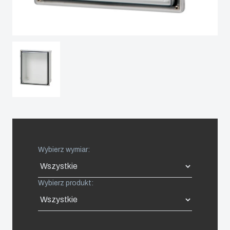
Spain
Sweden
Switzerland
United Kingdom
Eastern Europe (Other)
Wybierz wymiar:
Europe (Other)
Wybierz produkt:
China
South Korea