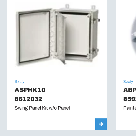
UL Type :
4, 4X, 6, 6P, 12, 13
Szafy
Szafy
ASPHK10
ABP
8612032
859
Swing Panel Kit w/o Panel
Paint