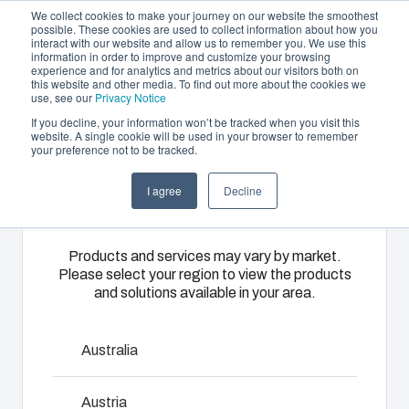
We collect cookies to make your journey on our website the smoothest
possible. These cookies are used to collect information about how you
interact with our website and allow us to remember you. We use this
FR
information in order to improve and customize your browsing
experience and for analytics and metrics about our visitors both on
this website and other media. To find out more about the cookies we
use, see our
Privacy Notice
If you decline, your information won’t be tracked when you visit this
Offre et services
website. A single cookie will be used in your browser to remember
Home
/
fr
/
UL PC 125H
/
UL PC 125/100 HG
your preference not to be tracked.
Please select
Partenaires
Ressources
Boîtiers
Thermoplastiques
Monté
I agree
Decline
your region
UL PC 125/100
A propos de Fibox
et
sur mesure
câblé
Coffrets
HG
A travers ses
Nous
Products and services may vary by market.
Please select your region to view the products
catalogues,
disposons
Notre
and solutions available in your area.
Fibox
d’ateliers
gamme de
propose une
d’assemblage,
6411309
boîtiers et de
large
de montage
coffrets
Australia
gamme de
et de
s’adapte à
Base avec joint TPE, vis de montage et couvercle avec
boîtiers et de
câblage qui
toutes les
Austria
vis en polyamide.
coffrets
nous