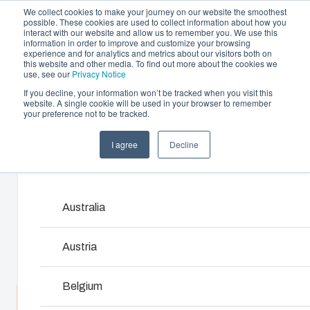
We collect cookies to make your journey on our website the smoothest
possible. These cookies are used to collect information about how you
interact with our website and allow us to remember you. We use this
information in order to improve and customize your browsing
experience and for analytics and metrics about our visitors both on
this website and other media. To find out more about the cookies we
use, see our
Privacy Notice
If you decline, your information won’t be tracked when you visit this
Offre et services
website. A single cookie will be used in your browser to remember
Home
/
fr
/
TEMPO 2016
/
TPC 201610
your preference not to be tracked.
Partenaires
Ressources
Boîtiers et Coffrets
I agree
Decline
TPC 201610
A propos de Fibox
Products and services ma
Notre gamme de boîtiers et de coffrets s’adapte à
toutes les situations et à tous les environnements.
Chez Fibox, nos produits sont réputés pour leur
Australia
5824001
robustesse et leur durabilité. Vous pouvez compter
Fibox pour protéger vos innovations.
Austria
Dimensions - 201 x 163 x 99
Recherche de produits
Belgium
Consulter un expert