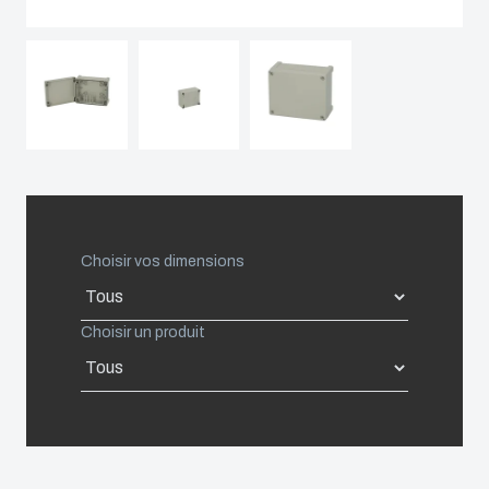
Spain
Sweden
Switzerland
United Kingdom
Choisir vos dimensions
Eastern Europe (Other)
Choisir un produit
Europe (Other)
China
South Korea