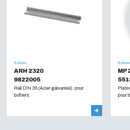
Boîtiers
Boîtier
ARH 2320
MP 
9822005
551
Rail DIN 35 (Acier galvanisé), pour
Plati
boîtiers:
pour b