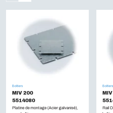
Auto-extinguibilité :
UL 94 V0
Test du fil incandescent (IEC 60695):
960C
Boîtiers
Boîtier
MIV 200
MIV
5514080
551
Platine de montage (Acier galvanisé),
Rail D