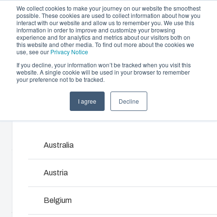
We collect cookies to make your journey on our website the smoothest
possible. These cookies are used to collect information about how you
interact with our website and allow us to remember you. We use this
information in order to improve and customize your browsing
experience and for analytics and metrics about our visitors both on
this website and other media. To find out more about the cookies we
use, see our
Privacy Notice
If you decline, your information won’t be tracked when you visit this
Offre et services
website. A single cookie will be used in your browser to remember
Home
/
fr
/
MNX 200XH
/
PC 200/175 XHG
your preference not to be tracked.
Partenaires
Ressources
Boîtiers et Coffrets
I agree
Decline
PC 200/175
A propos de Fibox
Products and services ma
Notre gamme de boîtiers et de coffrets s’adapte à
toutes les situations et à tous les environnements.
XHG
Chez Fibox, nos produits sont réputés pour leur
Australia
robustesse et leur durabilité. Vous pouvez compter
Fibox pour protéger vos innovations.
6013329
Austria
Recherche de produits
Belgium
Base avec joint PUR, vis de montage et couvercle avec
vis en polyamide.