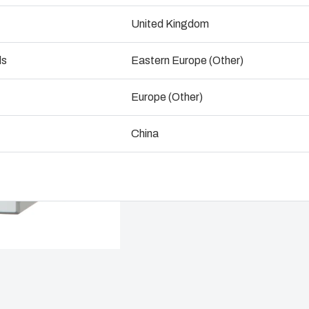
Dimensions - 180 x 180 x 150
ndustrialisation et production
United Kingdom
Ingénieri
ogistique et stockage
ds
Eastern Europe (Other)
Consulter un expert
Assembla
Europe (Other)
Gestion d
nement
China