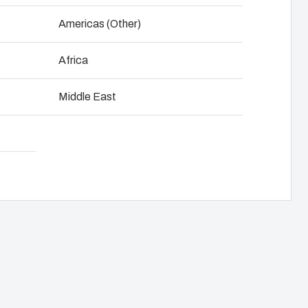
NOT SET
(Change)
Americas (Other)
e et développement produit
Africa
Télécharger la fiche produit
ge d'armoires de commande
Middle East
e la chaîne d'approvision-