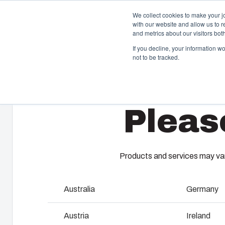
We collect cookies to make your j
with our website and allow us to 
Offre et ser
and metrics about our visitors bo
If you decline, your information w
not to be tracked.
Home
/
fr
/
MNX 175XH
/
PC 175/150 XHG
Boîtiers et Coffrets
T
Pleas
Notre gamme de boîtiers et de coffrets s’adapte à
A 
toutes les situations et à tous les environnements.
ga
Chez Fibox, nos produits sont réputés pour leur
En
robustesse et leur durabilité. Vous pouvez compter sur
es
Fibox pour protéger vos innovations.
co
Products and services may vary
be
pr
Australia
Germany
Recherche de produits
F
Austria
Ireland
Personnalisation des boîtiers