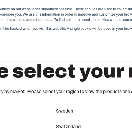
ourney on our website the smoothest possible. These cookies are used to collect in
remember you. We use this information in order to improve and customize your brow
vices
Partenaires
Ressources
A propos de Fibox
th on this website and other media. To find out more about the cookies we use, see 
on’t be tracked when you visit this website. A single cookie will be used in your b
hermoplastiques sur mesure
Monté c
e select your 
travers ses catalogues, Fibox propose une large
Nous dispos
mme de boîtiers et de coffrets plastiques standard.
et de câblag
PC 175/
 tant que spécialiste de l’injection plastique, Fibox
production d
t également capable de vous accompagner dans la
Nous assuro
nception de votre moule, dans la production de vos
nomenclature
 by market. Please select your region to view the products and so
soins et enfin dans la livraison jusqu’à vos sites de
assurons les 
6013342
oduction.
services.
Sweden
abrication de moules
Base avec joint PUR, vis de mon
Durabilit
Switzerland
(ENG)