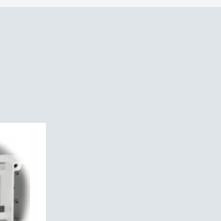
 (EN 60529):
IP66IP67
s (EN 62262):
IK08
tièrement isolé
UL 746C
L 94 V0
ent (IEC 60695):
960C