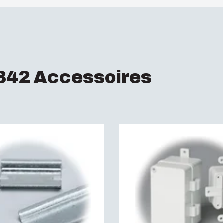
Indice de protection
Résistance aux choc
342 Accessoires
entièrement isolé :
En
Sans Halogène :
Oui
Résistance aux UV :
Auto-extinguibilité :
U
Test du fil incandesc