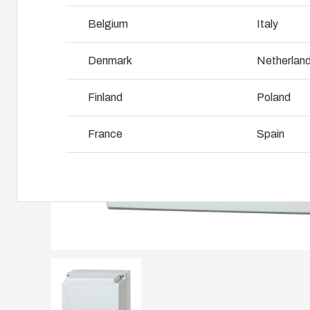
I
Belgium
Italy
Pourquoi utilise -t-on le polycarbonate?
L
Denmark
Netherlan
Finland
Poland
France
Spain