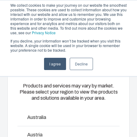
We collect cookies to make your journey on our website the smoothest
possible. These cookies are used to collect information about how you
interact with our website and allow us to remember you. We use this
FR
information in order to improve and customize your browsing
experience and for analytics and metrics about our visitors both on
this website and other media. To find out more about the cookies we
use, see our
Privacy Notice
If you decline, your information won’t be tracked when you visit this
Offre et services
website. A single cookie will be used in your browser to remember
Home
/
fr
/
EK - Accessories
/
EKV 12
your preference not to be tracked.
Please select
Partenaires
Ressources
Boîtiers
Thermoplastiques
Monté
I agree
Decline
your region
EKV 12
A propos de Fibox
et
sur mesure
câblé
Coffrets
A travers ses
Nous
Products and services may vary by market.
Please select your region to view the products
3770647
catalogues,
disposons
Notre
and solutions available in your area.
Fibox
d’ateliers
gamme de
propose une
d’assemblage,
boîtiers et de
Dimensions - 160 x 35 x 7
large
de montage
coffrets
Australia
gamme de
et de
s’adapte à
boîtiers et de
câblage qui
toutes les
Austria
Consulter un expert
coffrets
nous