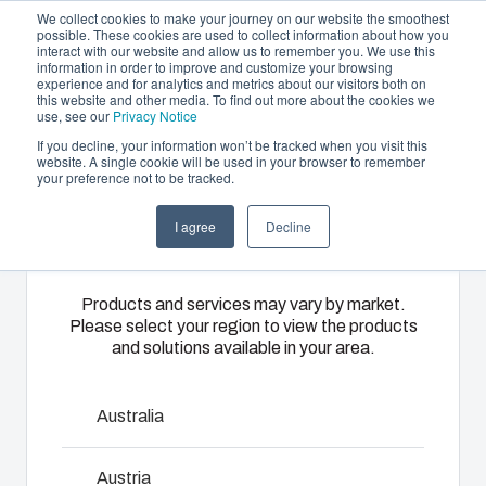
We collect cookies to make your journey on our website the smoothest
possible. These cookies are used to collect information about how you
interact with our website and allow us to remember you. We use this
FR
information in order to improve and customize your browsing
experience and for analytics and metrics about our visitors both on
this website and other media. To find out more about the cookies we
use, see our
Privacy Notice
If you decline, your information won’t be tracked when you visit this
Offre et services
website. A single cookie will be used in your browser to remember
Home
/
fr
/
Plate connectors and gaskets
/
your preference not to be tracked.
Please select
Partenaires
{{item.symbol}}
Ressources
Boîtiers
Thermoplastiques
Monté
I agree
Decline
your region
A propos de Fibox
et
sur mesure
câblé
{{item.symbol}}
Coffrets
A travers ses
Nous
Products and services may vary by market.
Please select your region to view the products
catalogues,
disposons
Notre
and solutions available in your area.
{{item.code}}
Fibox
d’ateliers
gamme de
propose une
d’assemblage,
boîtiers et de
large
de montage
coffrets
Australia
{{item.including_fr}}
gamme de
et de
s’adapte à
boîtiers et de
câblage qui
toutes les
Code UL : {{item.ul_code}}
Austria
coffrets
nous