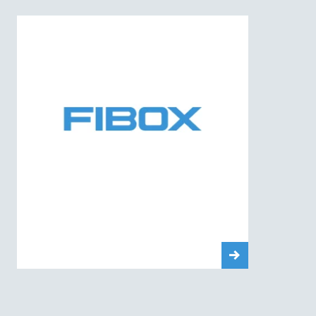
UL Type :
{{item.nema}}