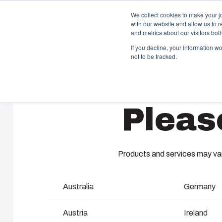
We collect cookies to make your j
with our website and allow us to 
Offre et ser
and metrics about our visitors bo
If you decline, your information w
not to be tracked.
Home
/
fr
/
Cable entries and boxes
/
MB 2260
Boîtiers et Coffrets
T
Pleas
Notre gamme de boîtiers et de coffrets s’adapte à
A 
toutes les situations et à tous les environnements.
ga
Chez Fibox, nos produits sont réputés pour leur
En
robustesse et leur durabilité. Vous pouvez compter sur
es
Fibox pour protéger vos innovations.
co
Products and services may vary
be
pr
Australia
Germany
Recherche de produits
F
Austria
Ireland
Personnalisation des boîtiers