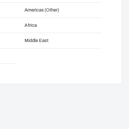
NOT SET
(Change)
Americas (Other)
e et développement produit
Africa
Télécharger la fiche produit
ge d'armoires de commande
Middle East
e la chaîne d'approvision-