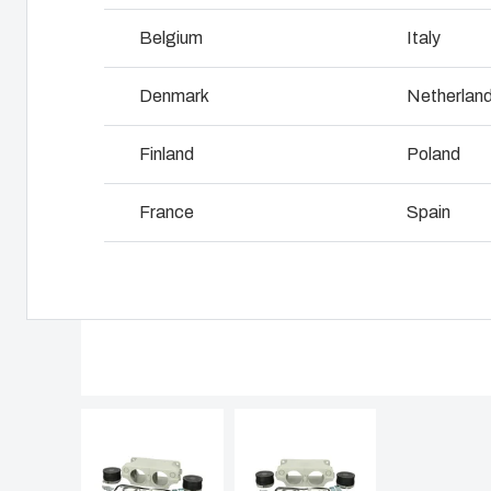
I
Belgium
Italy
Pourquoi utilise -t-on le polycarbonate?
L
Denmark
Netherlan
Finland
Poland
France
Spain