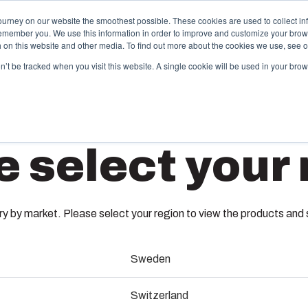
ourney on our website the smoothest possible. These cookies are used to collect in
remember you. We use this information in order to improve and customize your brow
vices
Partenaires
Ressources
A propos de Fibox
th on this website and other media. To find out more about the cookies we use, see 
on’t be tracked when you visit this website. A single cookie will be used in your b
hermoplastiques sur mesure
Monté c
e select your 
travers ses catalogues, Fibox propose une large
Nous dispos
mme de boîtiers et de coffrets plastiques standard.
et de câblag
MB 2260
 tant que spécialiste de l’injection plastique, Fibox
production d
t également capable de vous accompagner dans la
Nous assuro
nception de votre moule, dans la production de vos
nomenclature
 by market. Please select your region to view the products and so
soins et enfin dans la livraison jusqu’à vos sites de
assurons les 
3730260
oduction.
services.
Sweden
abrication de moules
Boîte d’entrée de câbles, acce
Durabilit
Switzerland
(ENG)