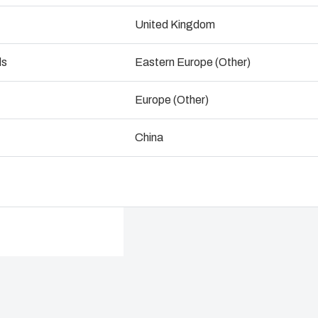
Dimensions - 86 x 240 x 106
ndustrialisation et production
United Kingdom
Ingénieri
ogistique et stockage
ds
Eastern Europe (Other)
Consulter un expert
Assembla
Europe (Other)
Gestion d
nement
China