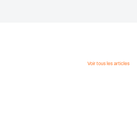
s (EN 62262):
IK08
L 94 5VA
ent (IEC 60695):
960C
Voir tous les articles