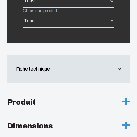
Choisir un produit
United States
Americas (Other)
Africa
Middle East
Produit
Désignation :
Coffret ABS, porte opaque grise
Dimensions
Remarques :
Grenouillères sur le grand coté