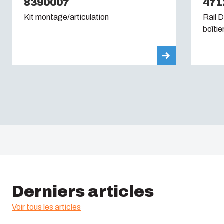
8390007
471
Kit montage/articulation
Rail D
boîtie
Derniers articles
Voir tous les articles