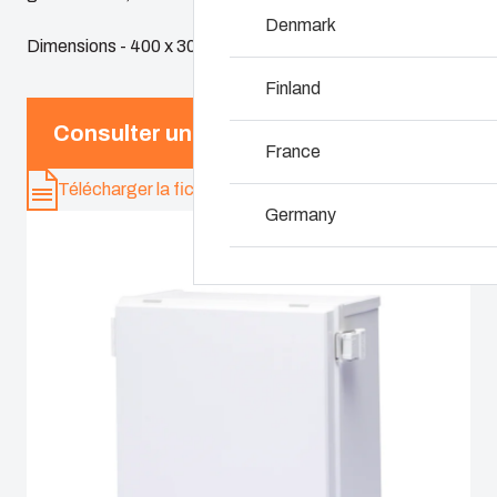
Personnalisation d
Denmark
Dimensions - 400 x 300 x 160
Pourquoi utilise -t
Finland
Consulter un expert
France
Télécharger la fiche produit
Germany
Ireland
Italy
Netherlands
Poland