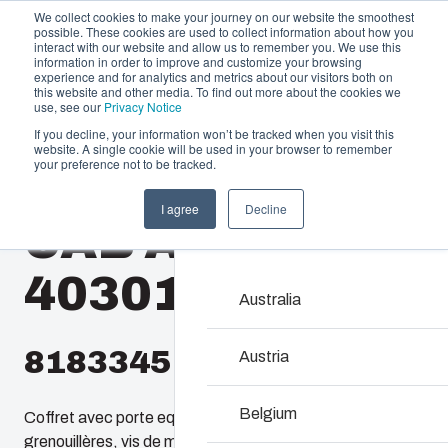
We collect cookies to make your journey on our website the smoothest
possible. These cookies are used to collect information about how you
interact with our website and allow us to remember you. We use this
information in order to improve and customize your browsing
experience and for analytics and metrics about our visitors both on
this website and other media. To find out more about the cookies we
use, see our
Privacy Notice
If you decline, your information won’t be tracked when you visit this
Offre et services
website. A single cookie will be used in your browser to remember
Home
/
fr
/
CAB 4030
/
CAB ABS 403016 G
your preference not to be tracked.
Partenaires
Ressources
Boîtiers et Coff
I agree
Decline
CAB ABS
A propos de Fibox
Notre gamme de boîtiers 
toutes les situations et 
403016 G
Chez Fibox, nos produits
Australia
robustesse et leur durab
Fibox pour protéger vos 
8183345
Austria
Recherche de prod
Belgium
Coffret avec porte equipée d'un joint PUR, fermeture par
grenouillères, vis de montage et bouchons d'étanchéité