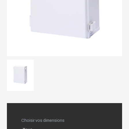
Spain
Sweden
Switzerland
United Kingdom
Eastern Europe (Other)
Europe (Other)
China
Choisir vos dimensions
South Korea