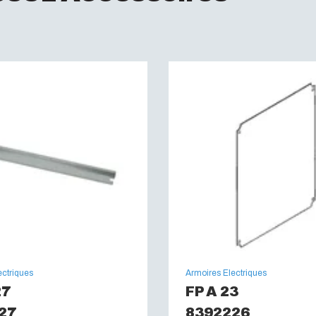
entièrement isolé :
En
Sans Halogène :
Oui
Résistance aux UV :
Auto-extinguibilité :
U
Test du fil incandesc
ectriques
Armoires Electriques
27
FP A 23
27
8392226