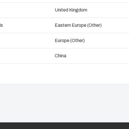
ndustrialisation et production
Dimensions - 200 x 300 x 180
United Kingdom
Ingénieri
ogistique et stockage
ds
Eastern Europe (Other)
Assembla
Consulter un expert
Europe (Other)
Gestion d
nement
China