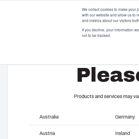
We collect cookies to make your j
with our website and allow us to 
Offre et ser
and metrics about our visitors bo
If you decline, your information w
not to be tracked.
Home
/
fr
/
CAB 2030
/
CAB PC 203018 G
Boîtiers et Coffrets
T
Pleas
Notre gamme de boîtiers et de coffrets s’adapte à
A 
toutes les situations et à tous les environnements.
ga
Chez Fibox, nos produits sont réputés pour leur
En
robustesse et leur durabilité. Vous pouvez compter sur
es
Fibox pour protéger vos innovations.
co
Products and services may vary
be
pr
Australia
Germany
Recherche de produits
F
Austria
Ireland
Personnalisation des boîtiers