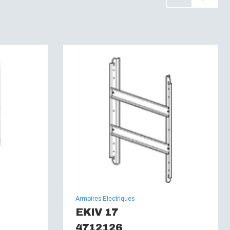
tièrement isolé
UL 746C
L 94 V0
ent (IEC 60695):
960C
Armoires Electriques
EKIV 17
4712126