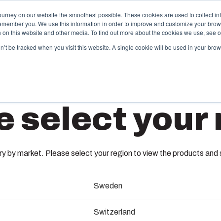
ourney on our website the smoothest possible. These cookies are used to collect in
remember you. We use this information in order to improve and customize your brow
vices
Partenaires
Ressources
A propos de Fibox
th on this website and other media. To find out more about the cookies we use, see 
on’t be tracked when you visit this website. A single cookie will be used in your b
hermoplastiques sur mesure
Monté c
e select your 
travers ses catalogues, Fibox propose une large
Nous dispos
mme de boîtiers et de coffrets plastiques standard.
et de câblag
CAB PC 
 tant que spécialiste de l’injection plastique, Fibox
production d
t également capable de vous accompagner dans la
Nous assuro
nception de votre moule, dans la production de vos
nomenclature
 by market. Please select your region to view the products and so
soins et enfin dans la livraison jusqu’à vos sites de
assurons les 
8113331
oduction.
services.
Sweden
abrication de moules
Coffret avec porte equipée d'un 
Durabilit
Switzerland
bouchons d'étanchéité
(ENG)