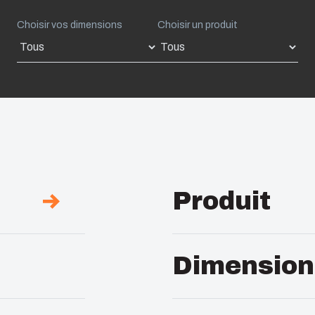
Choisir vos dimensions
Choisir un produit
Produit
Désignation :
Coffret
Dimension
Remarques :
Grenouill
Longueur en mm :
20