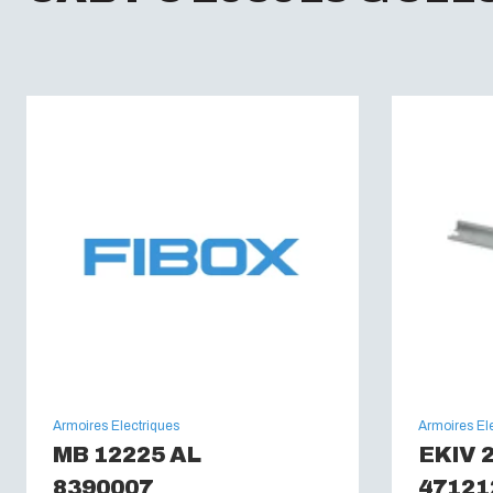
Armoires Electriques
Armoires El
MB 12225 AL
EKIV 
8390007
47121