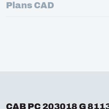
Plans CAD
CAB PC 203018 G 811