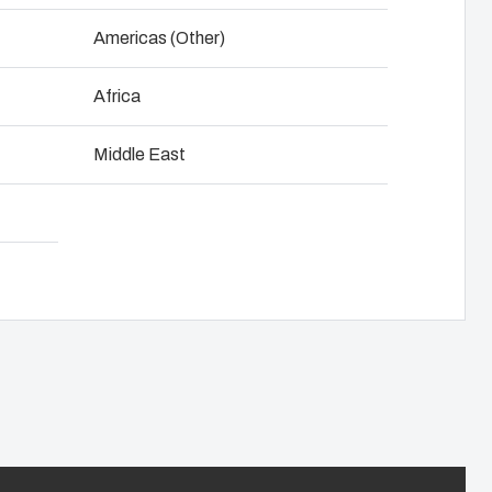
NOT SET
(Change)
Americas (Other)
e et développement produit
Africa
ge d'armoires de commande
Télécharger la fiche produit
Middle East
e la chaîne d'approvision-