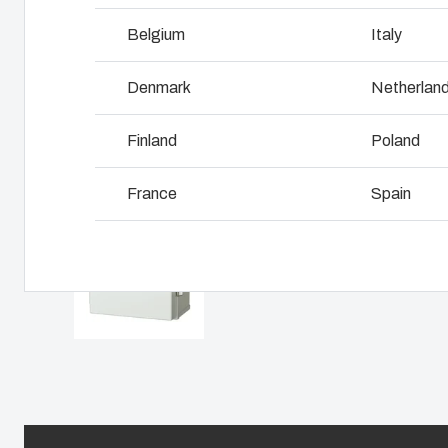
I
Belgium
Italy
Pourquoi utilise -t-on le polycarbonate?
L
Denmark
Netherlan
Finland
Poland
France
Spain