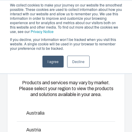
We collect cookies to make your journey on our website the smoothest
possible. These cookies are used to collect information about how you
interact with our website and allow us to remember you. We use this
FR
information in order to improve and customize your browsing
experience and for analytics and metrics about our visitors both on
this website and other media. To find out more about the cookies we
use, see our
Privacy Notice
If you decline, your information won’t be tracked when you visit this
Offre et services
website. A single cookie will be used in your browser to remember
Home
/
fr
/
ARCA Accessories
/
AMFK
your preference not to be tracked.
Please select
Partenaires
Ressources
Boîtiers
Thermoplastiques
Monté
I agree
Decline
your region
AMFK
A propos de Fibox
et
sur mesure
câblé
Coffrets
A travers ses
Nous
Products and services may vary by market.
Please select your region to view the products
8610005
catalogues,
disposons
Notre
and solutions available in your area.
Fibox
d’ateliers
gamme de
propose une
d’assemblage,
boîtiers et de
large
de montage
coffrets
Australia
Consulter un expert
gamme de
et de
s’adapte à
boîtiers et de
câblage qui
toutes les
Austria
Télécharger la fiche produit
coffrets
nous