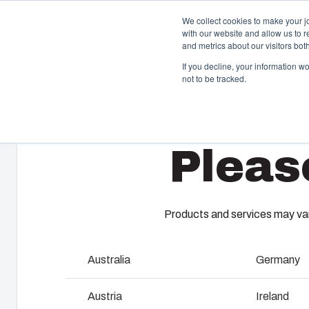
We collect cookies to make your j
with our website and allow us to 
Offre et ser
and metrics about our visitors bo
If you decline, your information w
not to be tracked.
Home
/
Fr
/
ALU 1636
Boîtiers et Coffrets
T
Pleas
Notre gamme de boîtiers et de coffrets s’adapte à
A 
toutes les situations et à tous les environnements.
ga
Chez Fibox, nos produits sont réputés pour leur
En
robustesse et leur durabilité. Vous pouvez compter sur
es
Fibox pour protéger vos innovations.
co
Products and services may vary
be
pr
Australia
Germany
Recherche de produits
F
Austria
Ireland
Personnalisation des boîtiers