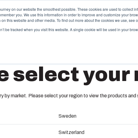
ourney on our website the smoothest possible. These cookies are used to collect in
remember you. We use this information in order to improve and customize your brow
vices
Partenaires
Ressources
A propos de Fibox
th on this website and other media. To find out more about the cookies we use, see 
on’t be tracked when you visit this website. A single cookie will be used in your b
hermoplastiques sur mesure
Monté c
e select your 
travers ses catalogues, Fibox propose une large
Nous dispos
mme de boîtiers et de coffrets plastiques standard.
et de câblag
 tant que spécialiste de l’injection plastique, Fibox
production d
t également capable de vous accompagner dans la
Nous assuro
nception de votre moule, dans la production de vos
nomenclature
 by market. Please select your region to view the products and so
soins et enfin dans la livraison jusqu’à vos sites de
assurons les 
oduction.
services.
Aln
Sweden
abrication de moules
Durabilit
Switzerland
(ENG)