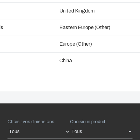
La gamme d'armoires en alu
ndustrialisation et production
United Kingdom
rail DIN et divers types de 
Ingénieri
Les dimensions vont de 66 
ogistique et stockage
ALU : IP 66/67/68 ; IK 08 ;
ds
Eastern Europe (Other)
Assembla
Voir les accessoires
Europe (Other)
Gestion d
nement
China
Choisir vos dimensions
Choisir un produit