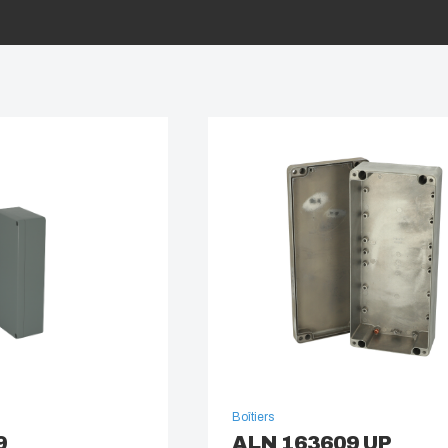
Boîtiers
9
ALN 163609 UP