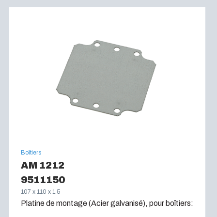
Boîtiers
AM 1212
9511150
107 x 110 x 1.5
Platine de montage (Acier galvanisé), pour boîtiers: