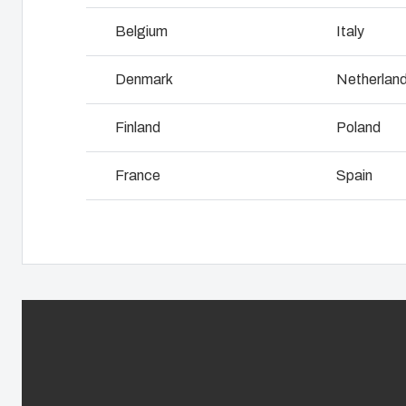
I
Belgium
Italy
Pourquoi utilise -t-on le polycarbonate?
L
Denmark
Netherlan
Finland
Poland
France
Spain