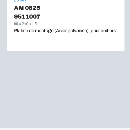
Boîtiers
AM 0825
9511007
69 x 240 x 1.5
Platine de montage (Acier galvanisé), pour boîtiers: