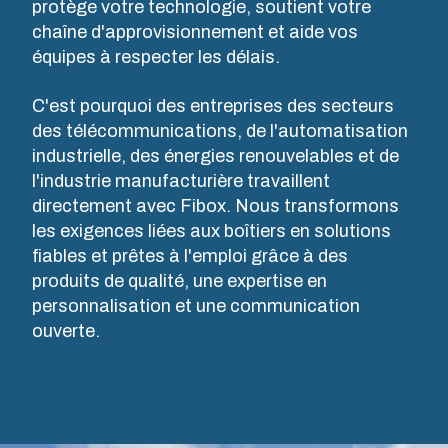
situations et
protège votre technologie, soutient votre
plastiques
permettent
à tous les
chaîne d'approvisionnement et aide vos
standard. En
d’assurer la
environnements.
équipes à respecter les délais.
tant que
production
NOT SET
(Change)
Chez Fibox,
spécialiste
de vos
nos produits
C'est pourquoi des entreprises des secteurs
de l’injection
coffrets et
sont réputés
des télécommunications, de l'automatisation
plastique,
boîtiers de
pour leur
industrielle, des énergies renouvelables et de
Fibox est
commandes.
robustesse
l'industrie manufacturière travaillent
également
Nous
et leur
directement avec Fibox. Nous transformons
capable de
assurons
durabilité.
les exigences liées aux boîtiers en solutions
vous
également
Vous pouvez
fiables et prêtes à l'emploi grâce à des
accompagner
l’approvisionnement
compter sur
produits de qualité, une expertise en
dans la
de vos
Fibox pour
personnalisation et une communication
conception
nomenclatures
protéger vos
ouverte.
de votre
spécifiques
innovations.
moule, dans
à vos
la production
produits.
Recherche
de vos
Enfin, nous
de
besoins et
assurons les