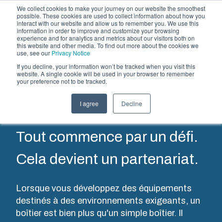
We collect cookies to make your journey on our website the smoothest
possible. These cookies are used to collect information about how you
interact with our website and allow us to remember you. We use this
FR
information in order to improve and customize your browsing
experience and for analytics and metrics about our visitors both on
this website and other media. To find out more about the cookies we
use, see our
Privacy Notice
Clients
If you decline, your information won’t be tracked when you visit this
Offre et services
website. A single cookie will be used in your browser to remember
your preference not to be tracked.
Partenaires
directs
Ressources
Boîtiers
Thermoplastiques
Monté
I agree
Decline
A propos de Fibox
et
sur mesure
câblé
Coffrets
Tout commence par un défi.
A travers ses
Nous
catalogues,
disposons
Notre
Cela devient un partenariat.
Fibox
d’ateliers
gamme de
propose une
d’assemblage,
boîtiers et de
large
de montage
Lorsque vous développez des équipements
coffrets
gamme de
et de
destinés à des environnements exigeants, un
s’adapte à
boîtiers et de
câblage qui
boîtier est bien plus qu'un simple boîtier. Il
toutes les
coffrets
nous