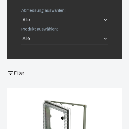
Poland
Nachhaltigkeit
Abmessung auswählen:
Spain
bei Fibox
Tested
Produkt auswählen:
Sweden
Systems
Switzerland
United Kingdom
Filter
Eastern Europe (Other)
Europe (Other)
China