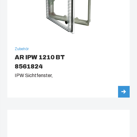
South Korea
United States
Americas (Other)
Zubehör
AR IPW 1210 BT
Africa
8561824
Middle East
IPW Sichtfenster,