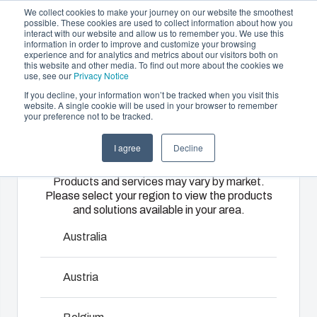
We collect cookies to make your journey on our website the smoothest
possible. These cookies are used to collect information about how you
interact with our website and allow us to remember you. We use this
DE
information in order to improve and customize your browsing
experience and for analytics and metrics about our visitors both on
this website and other media. To find out more about the cookies we
use, see our
Privacy Notice
If you decline, your information won’t be tracked when you visit this
Gehäuse und Lösungen
website. A single cookie will be used in your browser to remember
Home
/
De
/
Inspection protection windows
your preference not to be tracked.
Please select
Partner
Downloads & News
Gehäuse &
Spritzguss &
Elektro- &
I agree
Decline
your region
Unternehmen
Schaltschränke
Kunststofflösungen
Automatisierungssy
Sichtfenster
Products and services may vary by market.
Please select your region to view the products
Unser
Fibox bietet
Wir liefern
and solutions available in your area.
Sortiment an
als
komplette
Selbst das beste Gehäuse benötigt gewisse Extras, um
Gehäusen
erstklassiger
elektrische
Australia
in bestimmten Umgebungen optimale Leistungen zu
und
Lösungspartner
Systeme –
erzielen. Neben vielen anderen Vorteilen erlaubt unser
Schaltschränken
maßgeschneiderte
von
Austria
enormes Zubehörsortiment beispielsweise gute
bietet die
Kunststoff-
Engineering
Sichtmöglichkeiten auf eingebaute Komponenten, eine
passende
und
und
optimale Belüftung oder Optionen für den
Lösung für
Spritzgusslösungen.
Komponentenbeschaffung