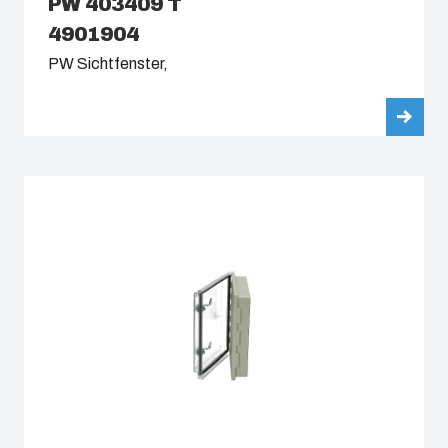
PW 403409 T
4901904
PW Sichtfenster,