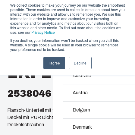
We collect cookies to make your journey on our website the smoothest
possible. These cookies are used to collect information about how you
interact with our website and allow us to remember you. We use this
information in order to improve and customize your browsing
experience and for analytics and metrics about our visitors both on
this website and other media. To find out more about the cookies we
use, see our
Privacy Notice
If you decline, your information won’t be tracked when you visit this
Gehäuse und Lösungen
website. A single cookie will be used in your browser to remember
Home
/
de
/
EKPE, EKPG
/
EKPE 180 G
your preference not to be tracked.
Partner
Downloads & News
Gehäuse & Sch
I agree
Decline
EKPE 180 G
Unternehmen
Unser Sortiment an Geh
Australia
bietet die passende Lö
2538046
Austria
Produkt­suche
Belgium
Flansch-Unterteil mit Schrauben für die Montageplatte,
Individuelle Gehä
Deckel mit PUR Dichtung und Polyamid
Deckelschrauben.
Denmark