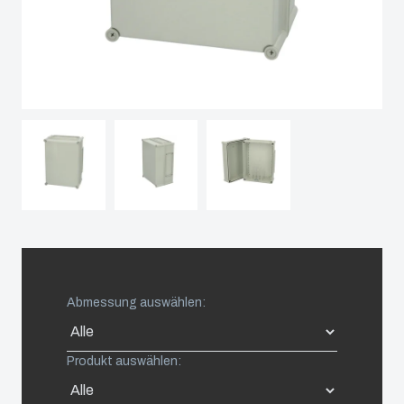
Sweden
Switzerland
United Kingdom
Eastern Europe (Other)
Europe (Other)
China
Abmessung auswählen:
South Korea
Produkt auswählen:
United States