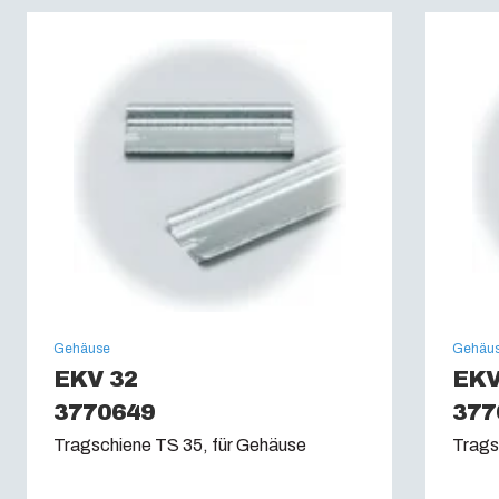
Brandklassifikation: :
UL 94 V0
Glühdrahttest (IEC 695-2-1): (IEC 60695):
960C
Gehäuse
Gehäu
EKV 32
EKV
3770649
377
Tragschiene TS 35, für Gehäuse
Trags