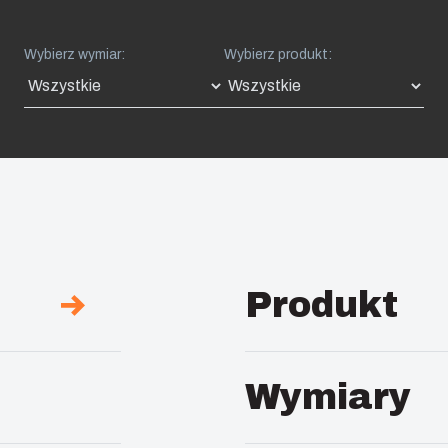
Wybierz wymiar:
Wybierz produkt:
Produkt
Opis: :
UL Obudowa 
Wymiary
Uwagi: :
Pokrywa prze