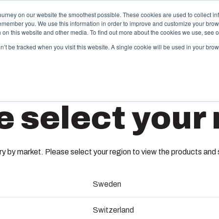
ourney on our website the smoothest possible. These cookies are used to collect in
remember you. We use this information in order to improve and customize your brow
sługi
Partnerzy
Zasoby
Zrównoważony rozwój
O Fibox
th on this website and other media. To find out more about the cookies we use, see 
on’t be tracked when you visit this website. A single cookie will be used in your b
trysk tworzyw sztucznych
Systemy
e select your 
energii
box oferuje zaawansowane usługi wtrysku tworzyw
tucznych jako partner technologiczny dla firm
Dostarczamy
UL PC 1
zwijających komponenty i produkty klasy premium.
gotowy syst
pieramy cały cykl życia produktu — od koncepcji i
układów. do
ojektowania, przez inżynierię i produkcję, aż po
 by market. Please select your region to view the products and so
systemów ste
gistykę i dostawę
dostawę na m
6411902
Sweden
rofesjonalne usługi od koncepcji po
Sustainab
Wymiary - 130 x 80 x 75
ormy wtryskowe
Switzerland