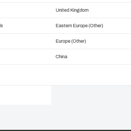
ozwój i produkcja
United Kingdom
Skontaktuj się z ek
ogistyka i magazynowanie
ds
Eastern Europe (Other)
Europe (Other)
China