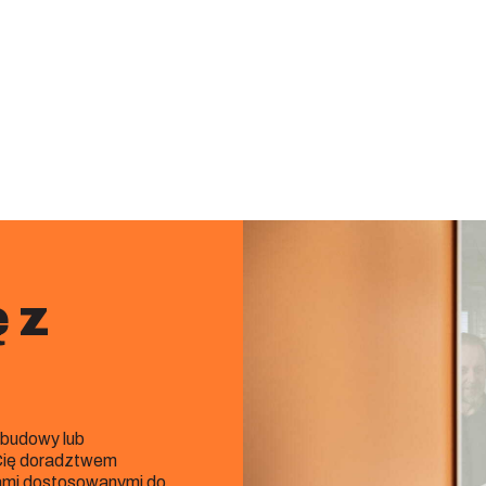
 z
obudowy lub
 Cię doradztwem
ami dostosowanymi do