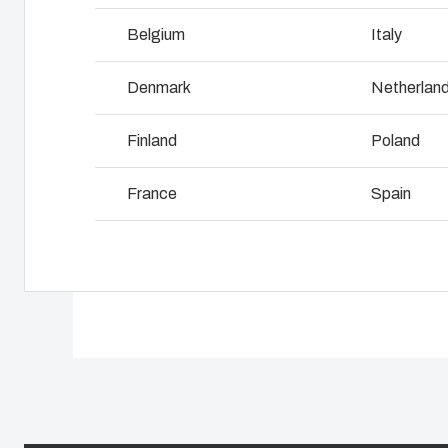
Dlaczego stosujemy poliwęglan?
R
Belgium
Italy
L
Denmark
Netherlan
Finland
Poland
France
Spain