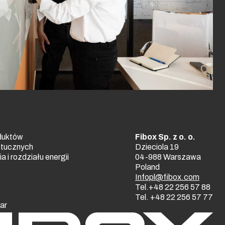
duktów
Fibox Sp. z o. o.
ztucznych
Dzieciola 19
 i rozdziału energii
04-988 Warszawa
Poland
Infopl@fibox.com
Tel.+48 22 256 57 88
Tel. +48 22 256 57 77
ar