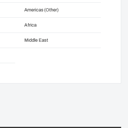
NOT SET
(Change)
Americas (Other)
spertem
Pobierz kartę katalogową
Africa
Middle East