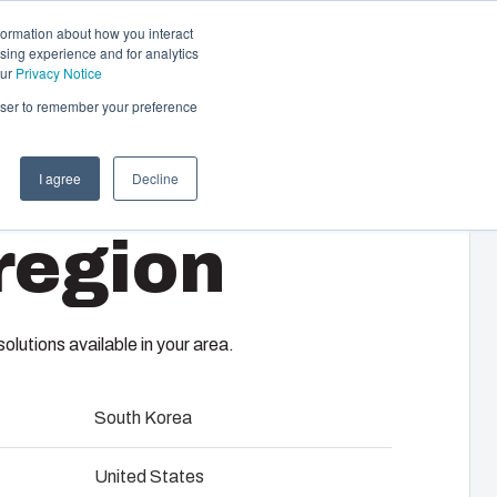
formation about how you interact
sing experience and for analytics
Kontakty
PL
our
Privacy Notice
rowser to remember your preference
I agree
Decline
 sterowania i rozdziału
region
 kompletne rozwiązania – od projektu po
00/75 HT
em. Obejmuje to: projektowanie
bór komponentów, montaż szaf i
lutions available in your area.
rowania, testowanie, logistykę i
iejsce instalacji.
South Korea
ility at Fibox Tested Systems
United States