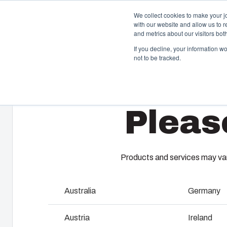
We collect cookies to make your j
with our website and allow us to 
Oferta i u
and metrics about our visitors bo
If you decline, your information w
not to be tracked.
Home
/
pl
/
UL PC 100H
/
UL PC 100/75 HT
Obudowy i szafki
W
Pleas
Rozwiązania zaprojektowane do ochrony instalacji
Fi
elektrycznych i elektronicznych w różnych warunkach
sz
pracy. Łączą trwałość, odporność na czynniki
ro
środowiskowe oraz łatwość montażu i eksploatacji.
Ws
pr
Products and services may vary
lo
Wyszukiwanie produktów
Australia
Germany
P
Modyfikacje obudów
f
Austria
Ireland