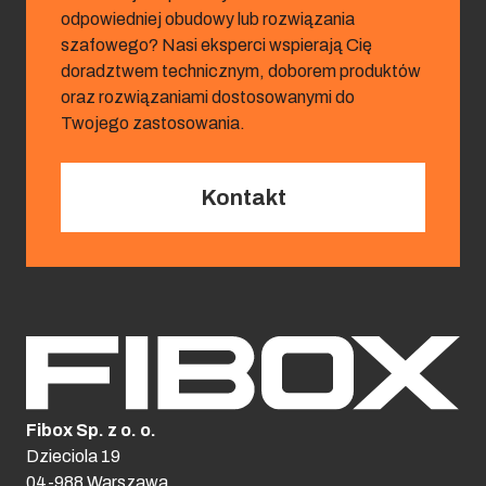
odpowiedniej obudowy lub rozwiązania
szafowego? Nasi eksperci wspierają Cię
doradztwem technicznym, doborem produktów
oraz rozwiązaniami dostosowanymi do
Twojego zastosowania.
Kontakt
Fibox Sp. z o. o.
Dzieciola 19
04-988 Warszawa