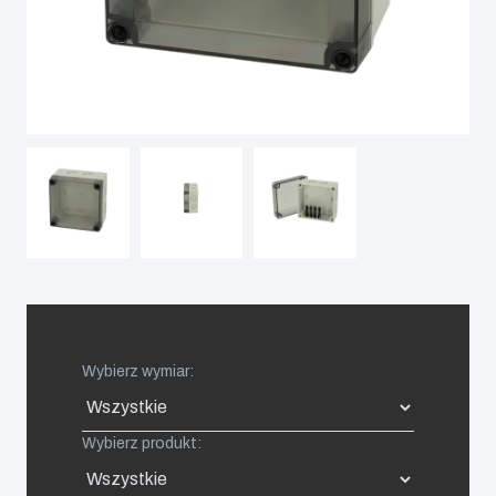
Spain
Sweden
Switzerland
United Kingdom
Eastern Europe (Other)
Europe (Other)
Wybierz wymiar:
China
Wybierz produkt:
South Korea