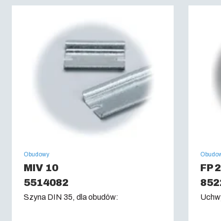
Klasa palności :
UL 94 V0
Próba rozżarzonego drutu: (IEC 60695):
960C
Obudowy
Obudo
MIV 10
FP 
5514082
852
Szyna DIN 35, dla obudów:
Uchwy