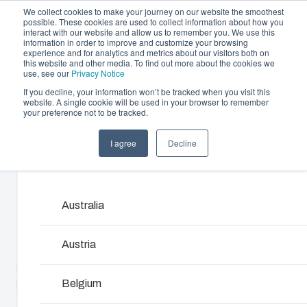
We collect cookies to make your journey on our website the smoothest
possible. These cookies are used to collect information about how you
interact with our website and allow us to remember you. We use this
information in order to improve and customize your browsing
experience and for analytics and metrics about our visitors both on
this website and other media. To find out more about the cookies we
use, see our
Privacy Notice
If you decline, your information won’t be tracked when you visit this
Oferta i usługi
website. A single cookie will be used in your browser to remember
Home
/
pl
/
PCM 125
/
PCM 125/75 T
your preference not to be tracked.
Please s
Partnerzy
Zasoby
Obudowy i szafki
Wtrysk tw
I agree
Decline
PCM 125/75 T
Zrównoważony rozwój
Products and services may vary by market. Please s
sztucznyc
Rozwiązania zaprojektowane do ochrony
O Fibox
instalacji elektrycznych i elektronicznych w
Fibox oferuje z
różnych warunkach pracy. Łączą
Australia
6016908
wtrysku tworzyw
trwałość, odporność na czynniki
technologiczny d
środowiskowe oraz łatwość montażu i
komponenty i pr
Austria
Podstawa z uszczelką TPE i śrubami do płyty
eksploatacji.
Wspieramy cały 
montażowej/szyny DIN, pokrywa ze śrubami
koncepcji i proje
poliamidowymi.
Belgium
produkcję, aż po
Wyszukiwanie produktów