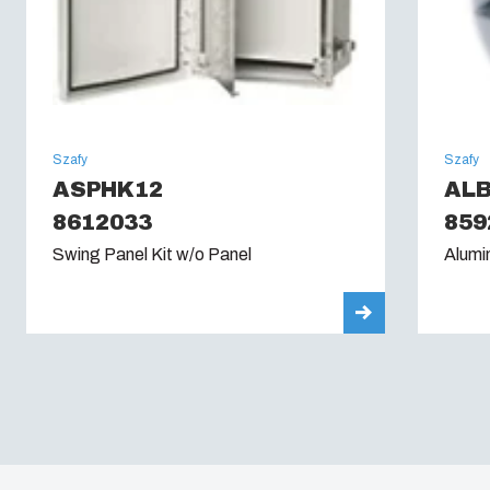
Szafy
Szafy
ASPHK12
ALB
8612033
859
Swing Panel Kit w/o Panel
Alumi