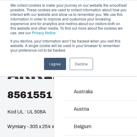
We collect cookies to make your journey on our website the smoothest
possible. These cookies are used to collect information about how you
interact with our website and allow us to remember you. We use this
information in order to improve and customize your browsing
experience and for analytics and metrics about our visitors both on
this website and other media. To find out more about the cookies we
use, see our
Privacy Notice
If you decline, your information won’t be tracked when you visit this
Oferta i usługi
website. A single cookie will be used in your browser to remember
Home
/
pl
/
AR 12106
/
ARK12106CHTSSF
your preference not to be tracked.
Partnerzy
Zasoby
Obudowy i szaf
I agree
Decline
ARK12106CHTS
Zrównoważony rozwój
Rozwiązania zaprojekto
O Fibox
elektrycznych i elektro
pracy. Łączą trwałość, 
Australia
8561551
środowiskowe oraz łatw
Austria
Kod UL : UL 508A
Wyszukiwanie pro
Wymiary - 305 x 254 x 152
Belgium
Modyfikacje obud