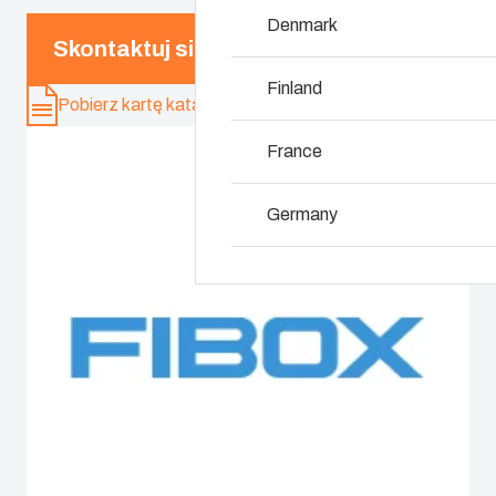
Denmark
Skontaktuj się z ekspertem
Dlaczego stosujem
Finland
Pobierz kartę katalogową
France
Germany
Ireland
Italy
Netherlands
Poland