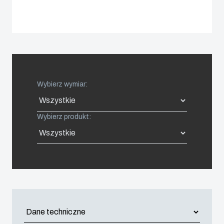
Spain
Sweden
Switzerland
Wybierz wymiar:
United Kingdom
Wybierz produkt:
Eastern Europe (Other)
Europe (Other)
China
South Korea