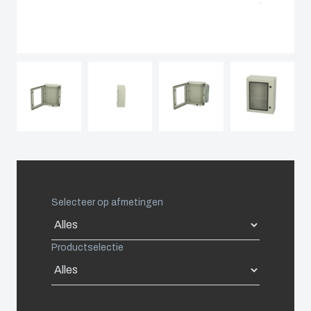
Spain
Sweden
Switzerland
United Kingdom
Eastern Europe (Other)
Selecteer op afmetingen
Europe (Other)
Productselectie
China
South Korea