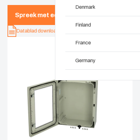
Waarom gebruiken 
Denmark
Spreek met een expert
Finland
Datablad downloaden
France
Germany
Ireland
Italy
Netherlands
Poland