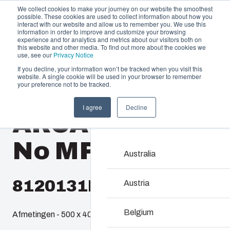
We collect cookies to make your journey on our website the smoothest
possible. These cookies are used to collect information about how you
interact with our website and allow us to remember you. We use this
information in order to improve and customize your browsing
experience and for analytics and metrics about our visitors both on
this website and other media. To find out more about the cookies we
use, see our
Privacy Notice
If you decline, your information won’t be tracked when you visit this
Aanbod en diensten
website. A single cookie will be used in your browser to remember
Home
/
nl
/
ARCA 504021
/
ARCA 504021W No MP
your preference not to be tracked.
Partners
Informatie & Bronnen
Behuizingen & 
I agree
Decline
ARCA 504021W
Het bedrijf
Ons assortiment behuizi
voor elke omgeving de ju
No MP
Australia
Product zoeken
8120131N
Austria
Maatwerkbehuizin
Belgium
Afmetingen - 500 x 400 x 210