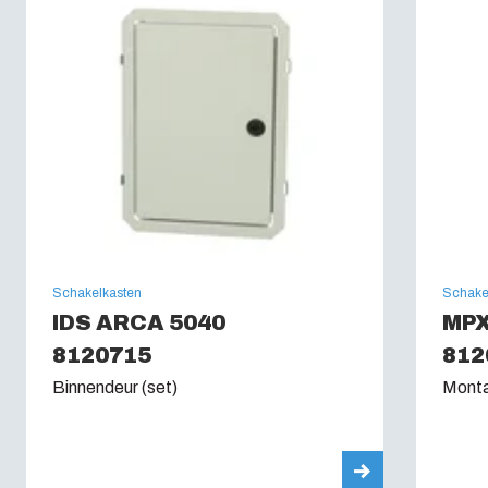
UV-bestendigheid: :
UL 746C
Brandwerendheidclassificatie: :
UL 94 5VA
Gloeidraadtest (IEC 695-2-1): (IEC 60695):
960C
Schakelkasten
Schake
IDS ARCA 5040
MPX
8120715
812
Binnendeur (set)
Monta