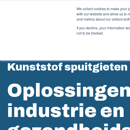
We collect cookies to make your j
with our website and allow us to 
Aanbod en die
and metrics about our visitors bo
If you decline, your information w
not to be tracked.
Behuizingen & schakelkasten
K
Kunststof spuitgieten
Ons assortiment behuizingen en schakelkasten biedt
Fi
voor elke omgeving de juiste oplossing.
kl
vo
Oplossingen
pr
Product zoeken
industrie en
M
Maatwerkbehuizingen
I
Waarom gebruiken wij polycarbonaat?