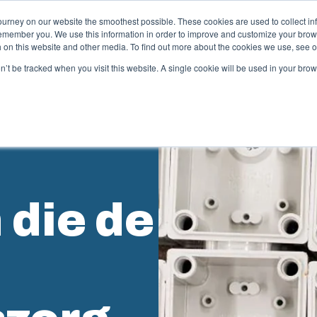
ourney on our website the smoothest possible. These cookies are used to collect in
remember you. We use this information in order to improve and customize your brow
nsten
Partners
Informatie & Bronnen
Het bedrijf
th on this website and other media. To find out more about the cookies we use, see 
on’t be tracked when you visit this website. A single cookie will be used in your b
unststof spuitgieten
Elektris
automa
box biedt solution partner services voor
antspecifieke kunststofdelen. Wij ondersteunen de
Wij leveren 
lledige levenscyclus: van concept en ontwerp tot
engineering
 die de
oductie en een naadloze levering op uw locatie.
testen en log
atrijzenbouw
Producton
ndustrialisatie en productie
Paneelb