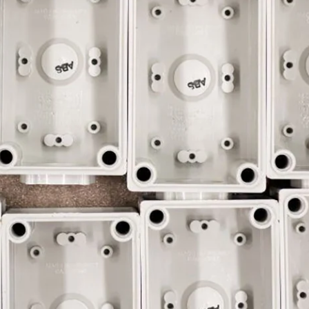
hain management
 ondernemen bij Fibox Tested
(ENG)