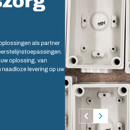
szorg
ogistiek en warehousing
Supply c
Duurzaam
Systems 
oplossingen als partner
eerstelijnstoepassingen.
 uw oplossing, van
 naadloze levering op uw