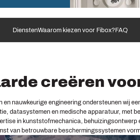
Diensten
Waarom kiezen voor Fibox?
FAQ
rde creëren voor
en nauwkeurige engineering ondersteunen wij een b
ie, datasystemen en medische apparatuur, met betr
tise in kunststofmechanica, behuizingsontwerp en
mst van betrouwbare beschermingssystemen vorm