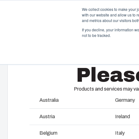
We collect cookies to make your j
with our website and allow us to 
Gehäuse 
and metrics about our visitors bo
If you decline, your information w
not to be tracked.
Home
/
de
/
UL PC 2828
/
UL PC 2828 18 G
Gehäuse & Schaltschränke
S
Pleas
K
Unser Sortiment an Gehäusen und Schaltschränken
bietet die passende Lösung für jede Umgebung.
Fi
ma
Products and services may vary
Sp
Produkt­suche
Australia
Germany
W
Individuelle Gehäuselösungen
Austria
Ireland
S
Warum Fibox Polycarbonat für
Belgium
Italy