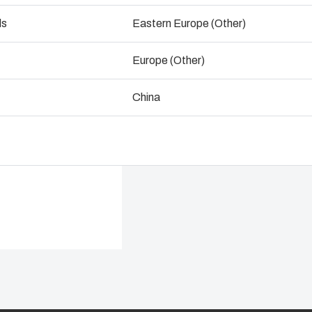
ogistik & Lagerhaltungsservices
ds
Eastern Europe (Other)
Mit einem Experten 
Lieferke
Europe (Other)
Nachhalti
China