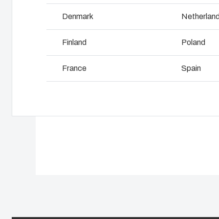
Industriegehäuse verwendet
L
Denmark
Netherlan
Finland
Poland
France
Spain