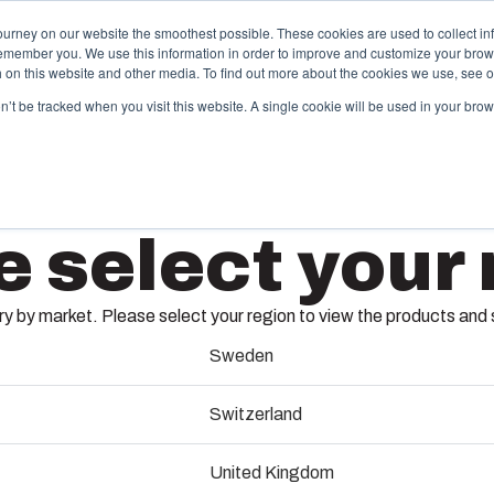
ourney on our website the smoothest possible. These cookies are used to collect in
remember you. We use this information in order to improve and customize your brow
und Lösungen
Partner
Downloads & News
Unternehmen
th on this website and other media. To find out more about the cookies we use, see 
on’t be tracked when you visit this website. A single cookie will be used in your b
pritzguss &
Elektro-
e select your 
unststofflösungen
Automa
box bietet als erstklassiger Lösungspartner
Wir liefern 
UL PC 28
ßgeschneiderte Kunststoff- und
Engineering
 by market. Please select your region to view the products and so
ritzgusslösungen.
Montage und 
an Ihren Sta
Sweden
5320372
erkzeugbau-Services
Switzerland
Technik &
Abmessungen - 280 x 280 x 180
pritzguss-Services
United Kingdom
Schaltta