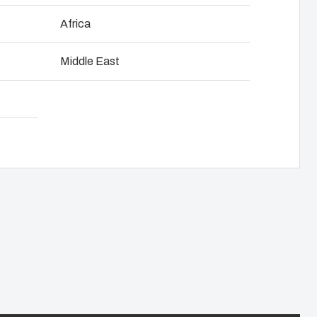
NOT SET
(Change)
Africa
sprechen
tten-Management
Download Datenblatt
Middle East
gkeit bei Fibox Tested Systems