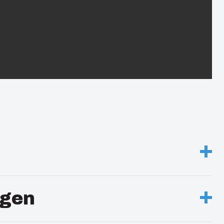
ehäuse PC
gen
r Deckel