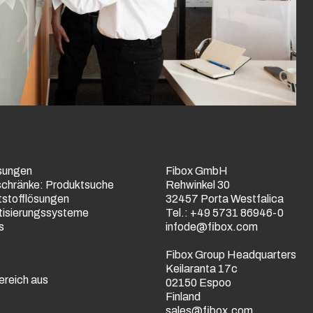
sungen
Fibox GmbH
schränke: Produktsuche
Rehwinkel 30
tstofflösungen
32457 Porta Westfalica
tisierungssysteme
Tel.: +49 5731 86946-0
s
infode@fibox.com
Fibox Group Headquarters
Keilaranta 17c
ereich aus
02150 Espoo
Finland
sales@fibox.com