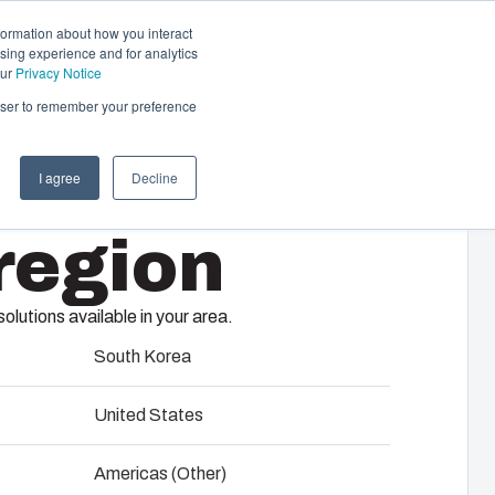
formation about how you interact
sing experience and for analytics
Kontakt
DE
our
Privacy Notice
rowser to remember your preference
I agree
Decline
 &
region
tisierungssysteme
komplette elektrische Systeme – von
28 18 G
 und Komponentenbeschaffung über
lutions available in your area.
Tests bis hin zu reibungsloser Logistik
ndort.
South Korea
United States
 Produktentwicklung
Americas (Other)
felmontage