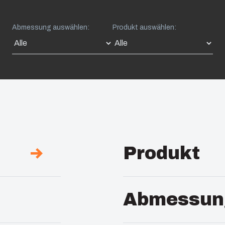
Abmessung auswählen:
Produkt auswählen:
Produkt
Beschreibung :
UL G
Abmessun
Anmerkungen :
graue