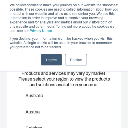
We collect cookies to make your journey on our website the smoothest
possible. These cookies are used to collect information about how you
interact with our website and allow us to remember you. We use this
DE
information in order to improve and customize your browsing
experience and for analytics and metrics about our visitors both on
this website and other media. To find out more about the cookies we
use, see our
Privacy Notice
If you decline, your information won’t be tracked when you visit this
Gehäuse und Lösungen
website. A single cookie will be used in your browser to remember
Home
/
de
/
UL PC D
/
UL PC D 65 T
your preference not to be tracked.
Please select
Partner
Downloads & News
Gehäuse &
Spritzguss &
Elektro- &
I agree
Decline
your region
UL PC D 65 T
Unternehmen
Schaltschränke
Kunststofflösungen
Automatisierungssy
Products and services may vary by market.
Please select your region to view the products
Unser
Fibox bietet
Wir liefern
and solutions available in your area.
8714007
Sortiment an
als
komplette
Gehäusen
erstklassiger
elektrische
Australia
und
Lösungspartner
Systeme –
Abmessungen - 170 x 80 x 65
Schaltschränken
maßgeschneiderte
von
Austria
bietet die
Kunststoff-
Engineering
passende
und
und
Mit einem Experten sprechen
Lösung für
Spritzgusslösungen.
Komponentenbeschaffung