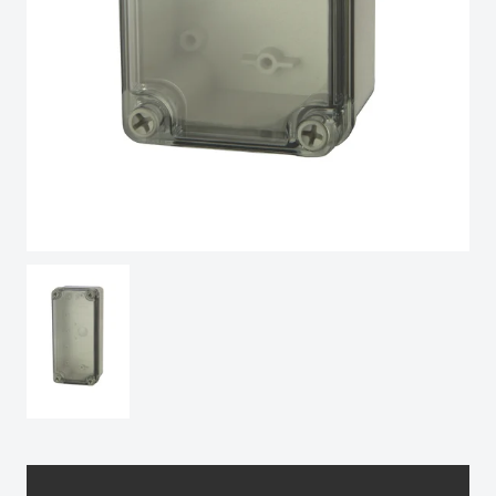
Poland
Nachhaltigkeit
Spain
bei Fibox
Tested
Sweden
Systems
Switzerland
United Kingdom
Eastern Europe (Other)
Europe (Other)
China