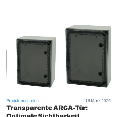
UV-Beständigkeit: :
UL 746C
Brandklassifikation: :
UL 94 V0
Glühdrahttest (IEC 695-2-1): (IEC 60695):
960C
UL Type :
Type 1, 4X, 6, 12 or 13
Produktneuheiten
16 März 2026
Transparente ARCA-Tür:
Optimale Sichtbarkeit