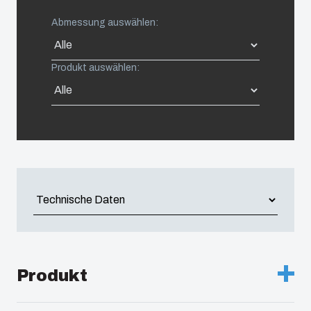
South Korea
Abmessung auswählen:
United States
Produkt auswählen:
Americas (Other)
Africa
Middle East
Produkt
Beschreibung :
UL Gehäuse PC