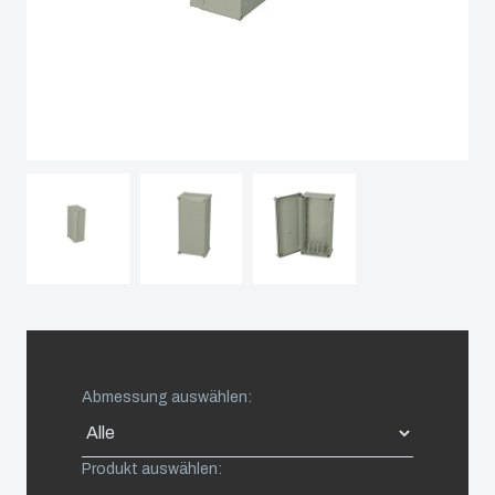
Sweden
Switzerland
United Kingdom
Eastern Europe (Other)
Europe (Other)
China
Abmessung auswählen:
South Korea
Produkt auswählen:
United States