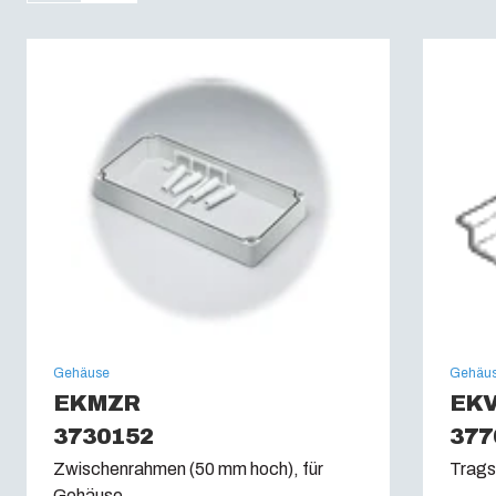
UV-Beständigkeit: :
UL 746C
Brandklassifikation: :
UL 94 V0
Glühdrahttest (IEC 695-2-1): (IEC 60695):
960C
Gehäuse
Gehäu
EKMZR
EKV
3730152
377
Zwischenrahmen (50 mm hoch), für
Trags
Gehäuse