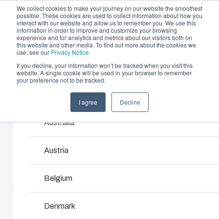
We collect cookies to make your journey on our website the smoothest
possible. These cookies are used to collect information about how you
interact with our website and allow us to remember you. We use this
information in order to improve and customize your browsing
experience and for analytics and metrics about our visitors both on
this website and other media. To find out more about the cookies we
use, see our
Privacy Notice
If you decline, your information won’t be tracked when you visit this
Gehäuse und Lösungen
website. A single cookie will be used in your browser to remember
Home
/
de
/
SOLID 3819
/
PC 3819 13 G
your preference not to be tracked.
Partner
Downloads & News
Gehäuse & Schaltschränke
I agree
Decline
Products and services ma
PC 3819 13 G
Unternehmen
Unser Sortiment an Gehäusen und Schaltschränke
Australia
bietet die passende Lösung für jede Umgebung.
5330361
Austria
Produkt­suche
Belgium
Unterteil mit Schrauben für die Montageplatte, Deckel
Individuelle Gehäuselösungen
mit PUR Dichtung und Polyamid Deckelschrauben.
Denmark
UL Name : UL PC 3819 13 G