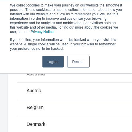
We collect cookies to make your journey on our website the smoothest
possible. These cookies are used to collect information about how you
interact with our website and allow us to remember you. We use this
information in order to improve and customize your browsing
experience and for analytics and metrics about our visitors both on
this website and other media. To find out more about the cookies we
use, see our
Privacy Notice
If you decline, your information won’t be tracked when you visit this
Gehäuse und Lösungen
website. A single cookie will be used in your browser to remember
Home
/
de
/
PCM 200
/
PCM 200/150 T
your preference not to be tracked.
Partner
Downloads & News
Gehäuse & Schaltschränke
I agree
Decline
Products and services ma
PCM 200/150 T
Unternehmen
Unser Sortiment an Gehäusen und Schaltschränke
Australia
bietet die passende Lösung für jede Umgebung.
6016929
Austria
Produkt­suche
Belgium
Unterteil mit TPE Dichtung, Schrauben für die
Individuelle Gehäuselösungen
Montageplatte/DIN-Schiene und Deckel mit Polyamid
Deckelschrauben.
Denmark