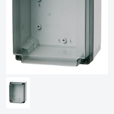
Sweden
Switzerland
United Kingdom
Eastern Europe (Other)
Europe (Other)
China
South Korea
United States