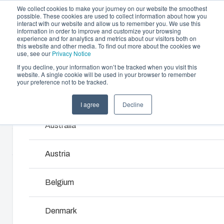
We collect cookies to make your journey on our website the smoothest
possible. These cookies are used to collect information about how you
interact with our website and allow us to remember you. We use this
information in order to improve and customize your browsing
experience and for analytics and metrics about our visitors both on
this website and other media. To find out more about the cookies we
use, see our
Privacy Notice
If you decline, your information won’t be tracked when you visit this
Gehäuse und Lösungen
website. A single cookie will be used in your browser to remember
Home
/
de
/
MNX 150XH
/
ABS 150/175 XHT
your preference not to be tracked.
Partner
Downloads & News
Gehäuse & Schaltschränke
I agree
Decline
Products and services ma
ABS 150/175
Unternehmen
Unser Sortiment an Gehäusen und Schaltschränke
Australia
bietet die passende Lösung für jede Umgebung.
XHT
Austria
Produkt­suche
6083937
Belgium
Individuelle Gehäuselösungen
Unterteil mit TPE Dichtung, Schrauben für die
Denmark
Montageplatte/DIN-Schiene und Deckel mit Polyamid