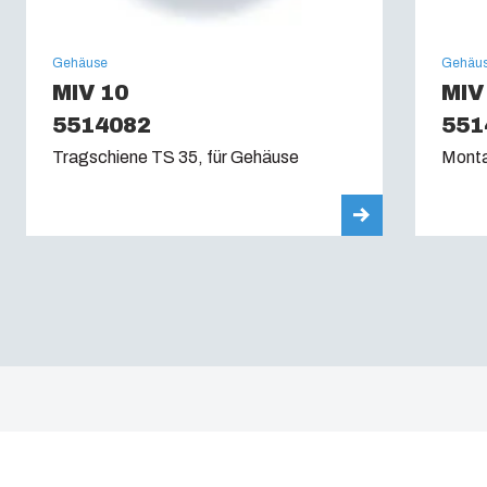
Gehäuse
Gehäu
MIV 10
MIV
5514082
551
Tragschiene TS 35, für Gehäuse
Monta