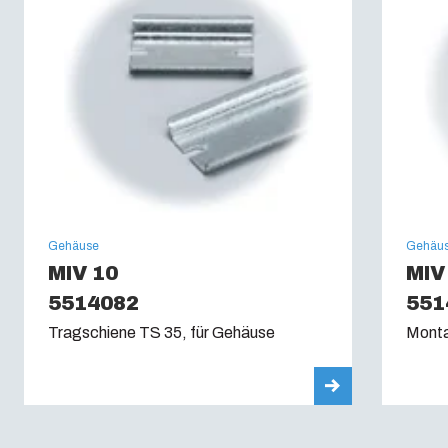
650C
Gehäuse
Gehäu
MIV 10
MIV
5514082
551
Tragschiene TS 35, für Gehäuse
Monta