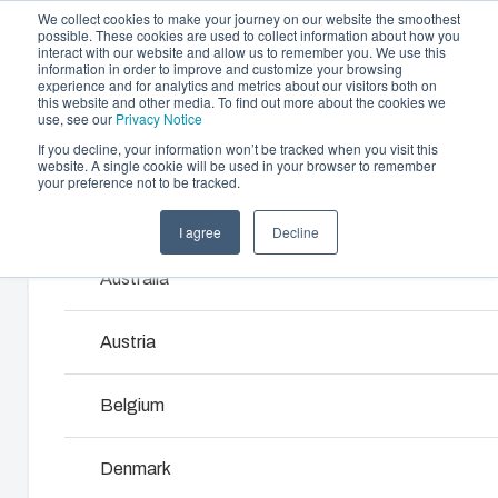
We collect cookies to make your journey on our website the smoothest
possible. These cookies are used to collect information about how you
interact with our website and allow us to remember you. We use this
information in order to improve and customize your browsing
experience and for analytics and metrics about our visitors both on
this website and other media. To find out more about the cookies we
use, see our
Privacy Notice
If you decline, your information won’t be tracked when you visit this
Gehäuse und Lösungen
website. A single cookie will be used in your browser to remember
Home
/
de
/
MNX 150L
/
ABS 150/100 LG
your preference not to be tracked.
Partner
Downloads & News
Gehäuse & Schaltschränke
I agree
Decline
Products and services ma
ABS 150/100
Unternehmen
Unser Sortiment an Gehäusen und Schaltschränke
Australia
bietet die passende Lösung für jede Umgebung.
LG
Austria
Produkt­suche
6082316
Belgium
Individuelle Gehäuselösungen
Unterteil mit TPE Dichtung, Schrauben für die
Denmark
Montageplatte/DIN-Schiene und Deckel mit Polyamid