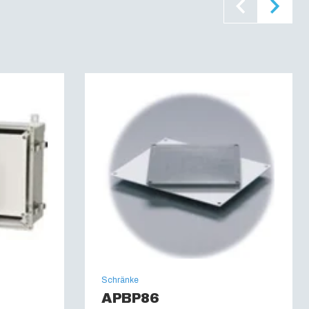
 0472, Teil 815) :
Ja
L 746C
:
UL 508
95-2-1): (IEC 60695):
960 °C
 6, 6P, 12, 12K and 13
Schränke
APBP86