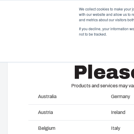
We collect cookies to make your j
with our website and allow us to 
Gehäuse 
and metrics about our visitors bo
If you decline, your information w
not to be tracked.
Home
/
de
/
AR 864
/
AR864CHFSSM
Gehäuse & Schaltschränke
S
Pleas
K
Unser Sortiment an Gehäusen und Schaltschränken
bietet die passende Lösung für jede Umgebung.
Fi
ma
Products and services may vary
Sp
Produkt­suche
Australia
Germany
W
Individuelle Gehäuselösungen
Austria
Ireland
S
Warum Fibox Polycarbonat für
Belgium
Italy