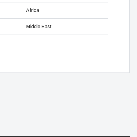
NOT SET
(Change)
Africa
sprechen
tten-Management
Download Datenblatt
Middle East
gkeit bei Fibox Tested Systems