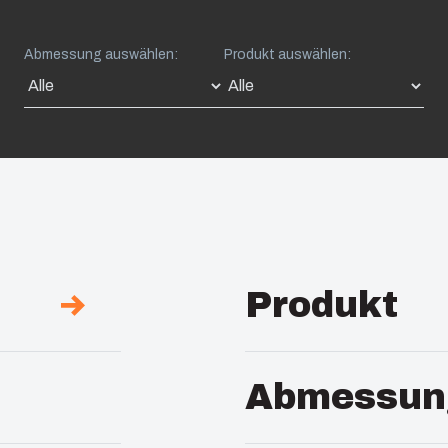
Abmessung auswählen:
Produkt auswählen:
Produkt
Beschreibung :
PC En
Abmessun
Anmerkungen :
Hinged