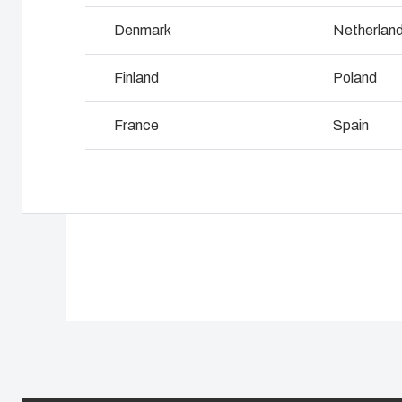
Industriegehäuse verwendet
L
Denmark
Netherlan
Finland
Poland
France
Spain