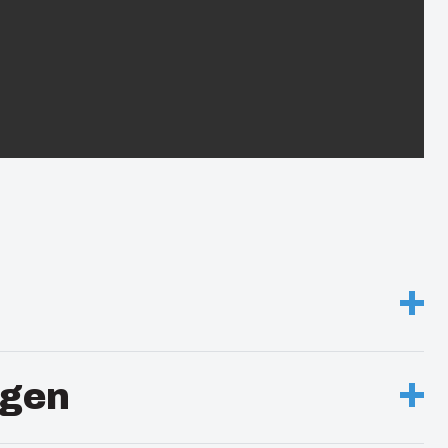
closure
gen
 opaque flat cover w/S.S. latch. and metal