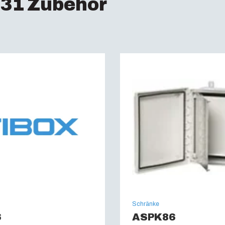
31 Zubehör
Halogenfrei (DIN/VDE
UV-Beständigkeit: :
U
Brandklassifikation: 
Glühdrahttest (IEC 6
UL Type :
NEMA 4, 4X,
Schränke
6
ASPK86