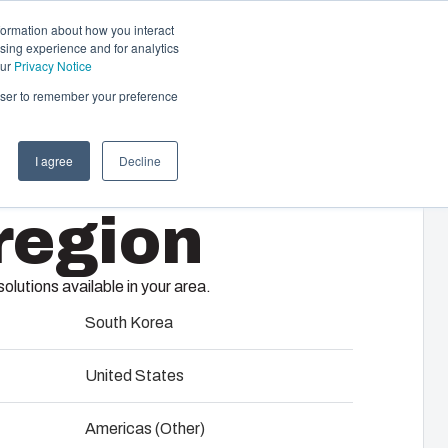
formation about how you interact
sing experience and for analytics
Kontakt
DE
our
Privacy Notice
rowser to remember your preference
I agree
Decline
 &
region
tisierungssysteme
komplette elektrische Systeme – von
HFSSM
 und Komponentenbeschaffung über
lutions available in your area.
Tests bis hin zu reibungsloser Logistik
ndort.
South Korea
United States
 Produktentwicklung
Americas (Other)
felmontage