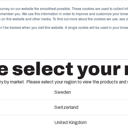
ourney on our website the smoothest possible. These cookies are used to collect in
remember you. We use this information in order to improve and customize your brow
und Lösungen
Partner
Downloads & News
Unternehmen
th on this website and other media. To find out more about the cookies we use, see 
on’t be tracked when you visit this website. A single cookie will be used in your b
pritzguss &
Elektro-
e select your 
unststofflösungen
Automa
box bietet als erstklassiger Lösungspartner
Wir liefern 
AR864C
ßgeschneiderte Kunststoff- und
Engineering
 by market. Please select your region to view the products and so
ritzgusslösungen.
Montage und 
an Ihren Sta
Sweden
8561631
erkzeugbau-Services
Switzerland
Technik &
Abmessungen - 203 x 152 x 102
pritzguss-Services
United Kingdom
Schaltta