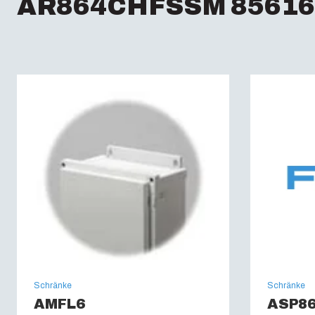
AR864CHFSSM 85616
Schränke
Schränke
AMFL6
ASP8