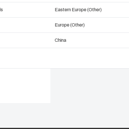
ogistik & Lagerhaltungsservices
ds
Eastern Europe (Other)
Mit einem Experten 
Lieferke
Europe (Other)
Nachhalti
China