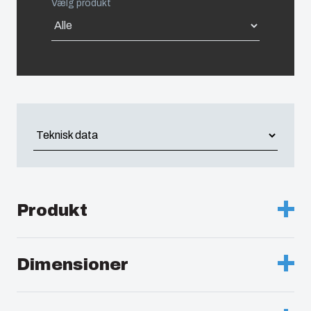
Vælg produkt
United States
Americas (Other)
Africa
Middle East
Produkt
Beskrivelse :
Kasse PC
Dimensioner
Bemærkninger :
gråt dæksel
Højde (mm.) :
400