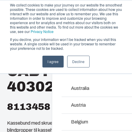
We collect cookies to make your journey on our website the smoothest
possible. These cookies are used to collect information about how you
interact with our website and allow us to remember you. We use this
information in order to improve and customize your browsing
experience and for analytics and metrics about our visitors both on
this website and other media. To find out more about the cookies we
use, see our
Privacy Notice
If you decline, your information won’t be tracked when you visit this
Produktudbud og services
website. A single cookie will be used in your browser to remember
Home
/
da
/
QUICK 43
/
CAB PCQ 403023 G
your preference not to be tracked.
Partnere
Ressourcer
Kapslinger & ka
I agree
Decline
CAB PCQ
Om os
Vores udvalg af kapslin
rigtige løsning i alle sit
403023 G
vedligeholde – med en h
Australia
8113458
Produktsøgning
Austria
Tilpasning af kapsl
Belgium
Kassebund med skruer til montageplade/DIN-skinne,
blindpropper til kassehjørne, dæksel med PUR pakning