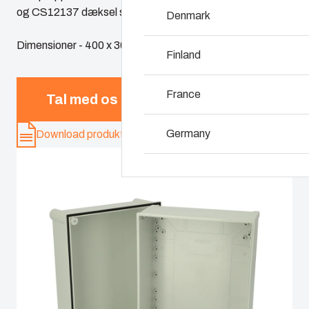
og CS12137 dæksel skruer.
Denmark
Hvorfor bruger vi 
Dimensioner - 400 x 300 x 230
Finland
France
Tal med os
Germany
Download produkt-kort
Ireland
Italy
Netherlands
Poland