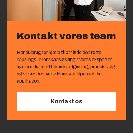
Kontakt vores team
Har du brug for hjælp til at finde den rette
kapslings‑ eller skabsløsning? Vores eksperter
hjælper dig med teknisk rådgivning, produktvalg
og skræddersyede løsninger tilpasset din
applikation.
Kontakt os