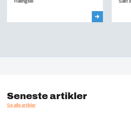
Hængsel
Sæt á
Seneste artikler
Se alle artikler