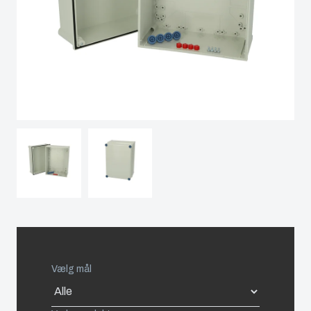
Spain
Sweden
Switzerland
United Kingdom
Eastern Europe (Other)
Europe (Other)
China
Vælg mål
South Korea