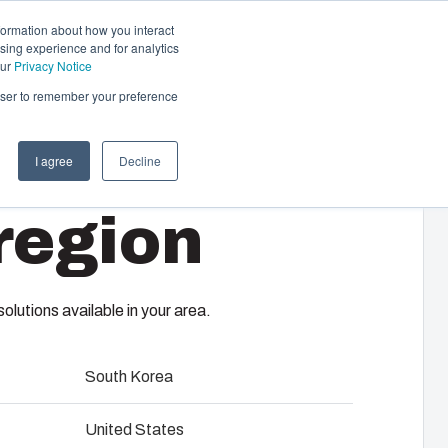
formation about how you interact
sing experience and for analytics
Kontakt os
DA
our
Privacy Notice
rowser to remember your preference
I agree
Decline
region
M5
lutions available in your area.
South Korea
United States