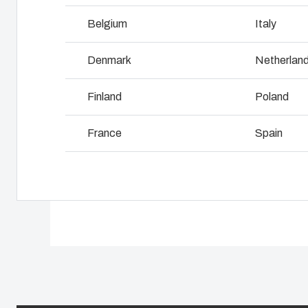
Hvorfor bruger vi polykarbonat?
Belgium
Italy
L
Denmark
Netherlan
Finland
Poland
France
Spain