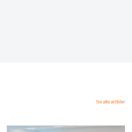
et stål
74050281
:
8212018976
Se alle artikler