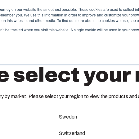
ourney on our website the smoothest possible. These cookies are used to collect in
remember you. We use this information in order to improve and customize your brow
ktudbud og services
Partnere
Ressourcer
Om os
th on this website and other media. To find out more about the cookies we use, see 
on’t be tracked when you visit this website. A single cookie will be used in your b
pecialfremstillet termoplast
e select your 
box tilbyder tilpassede løsninger til kundespecifik
astikteknik på højeste niveau. Disse services
MB CAB
kker hele livscyklussen for kundeløsningen – lige fra
nceptudvikling og design til produktion og
roblematisk levering til din lokation.
 by market. Please select your region to view the products and so
8230005
Sweden
remstilling af sprøjtestøbeforme
Switzerland
ndustrialisering og produktion