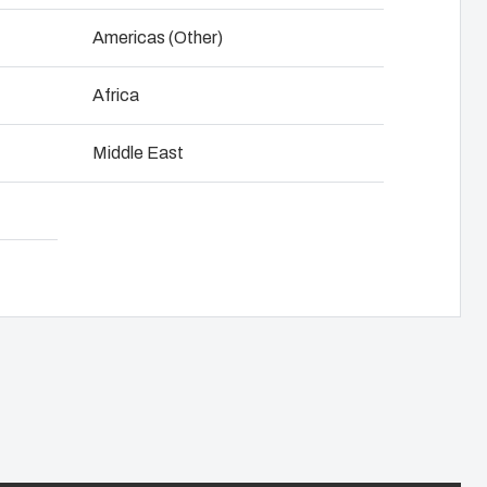
oad produkt-kort
NOT SET
(Change)
Americas (Other)
Africa
Middle East