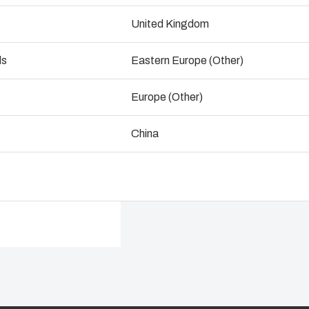
Tal med os
Downl
United Kingdom
ogistik og lagerføring
ds
Eastern Europe (Other)
Europe (Other)
China