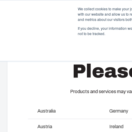
We collect cookies to make your j
with our website and allow us to 
Produ
and metrics about our visitors bo
If you decline, your information w
not to be tracked.
Home
/
da
/
CAB P Accessories
/
MB CABM5
Kapslinger & kabinetter
S
Pleas
Vores udvalg af kapslinger og kabinetter rummer den
Fi
rigtige løsning i alle situationer. Robuste og lette at
pl
vedligeholde – med en holdbarhed, du kan regne med.
dæ
ko
up
Products and services may vary
Produktsøgning
Australia
Germany
F
Tilpasning af kapslinger
Austria
Ireland
I