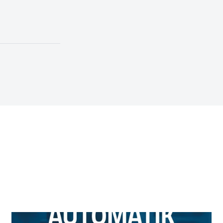
Materiale :
Galvaniser
Emballage :
1
Enhed :
Stykke
EAN-nummer :
64180
El-nummer Danmark 