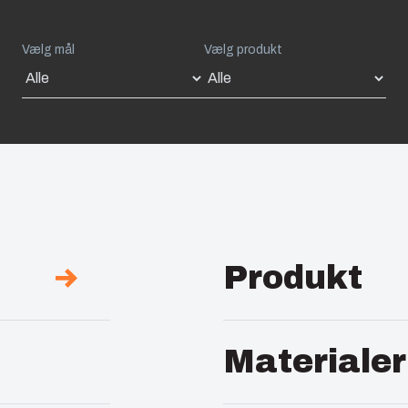
Vælg mål
Vælg produkt
Produkt
Beskrivelse :
Clipsmø
Materialer
Bemærkninger :
Til p