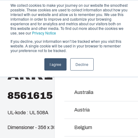
We collect cookies to make your journey on our website the smoothest
possible. These cookies are used to collect information about how you
interact with our website and allow us to remember you. We use this
information in order to improve and customize your browsing
experience and for analytics and metrics about our visitors both on
this website and other media. To find out more about the cookies we
use, see our
Privacy Notice
If you decline, your information won’t be tracked when you visit this
Produktudbud og services
website. A single cookie will be used in your browser to remember
Home
/
da
/
AR 14127
/
ARK14127SCTM
your preference not to be tracked.
Partnere
Ressourcer
Kapslinger & ka
I agree
Decline
ARK14127SCT
Om os
Vores udvalg af kapslin
rigtige løsning i alle sit
vedligeholde – med en h
Australia
8561615
Produktsøgning
Austria
UL-kode : UL 508A
Tilpasning af kapsl
Dimensioner - 356 x 305 x 178
Belgium