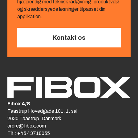
hjælper dig med teknisk rådgivning, produktvalg
og skræddersyede løsninger tilpasset din
applikation.
Kontakt os
Fibox A/S
Taastrup Hovedgade 101, 1. sal
2630 Taastrup, Danmark
ordre@fibox.com
Tlf.: +45 43718055