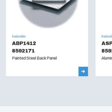
Kabinetter
Kabinet
ABP1412
ASP
8592171
859
Painted Steel Back Panel
Alumi