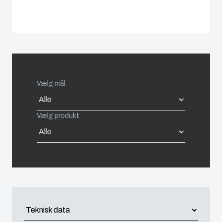
Spain
Sweden
Switzerland
Vælg mål
United Kingdom
Vælg produkt
Eastern Europe (Other)
Europe (Other)
China
South Korea