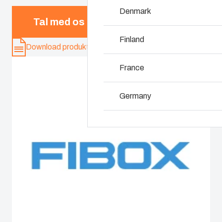
Denmark
Hvorfor bruger vi 
Tal med os
Finland
Download produkt-kort
France
Germany
Ireland
Italy
Netherlands
Poland