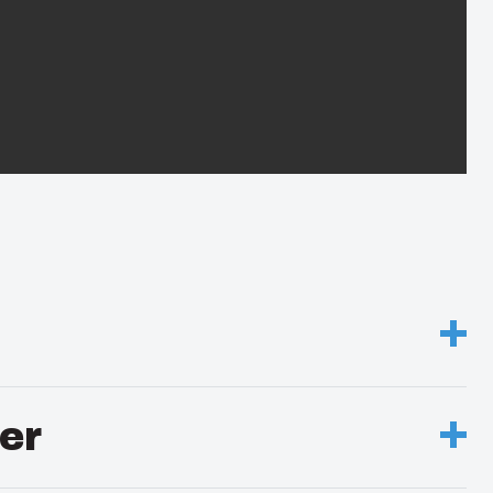
osure
er
d opaque flat cover w/S.S. Lockable twist