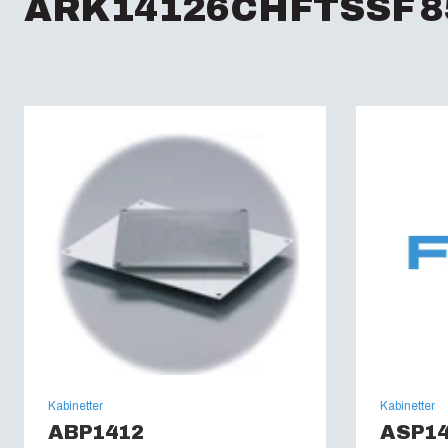
ARK14126CHFTSSF 85
Kabinetter
Kabinetter
ABP1412
ASP1