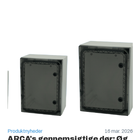
Produktnyheder
16 mar. 2026
ARCA's gennemsigtige dør: Øg