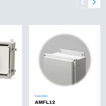
6C
8
 60695):
960C
 12, 13
Kabinetter
AMFL12