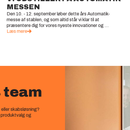
MESSEN
Den 10. - 12. september løber dette års Automatik-
messe af stablen, og som altid står vi klar til at
præsentere dig for vores nyeste innovationer og ...
Læs mere
s team
‑ eller skabsløsning?
, produktvalg og