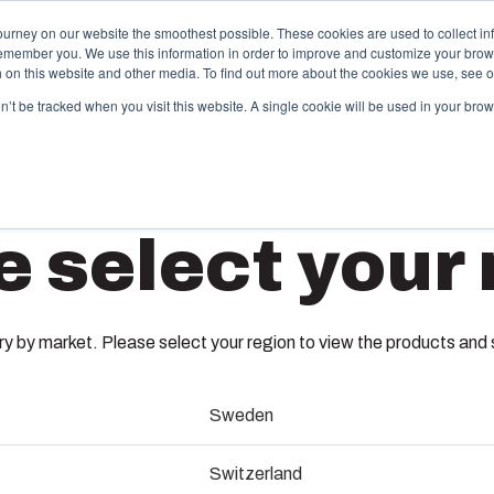
ourney on our website the smoothest possible. These cookies are used to collect in
remember you. We use this information in order to improve and customize your brow
ktudbud og services
Partnere
Ressourcer
Om os
th on this website and other media. To find out more about the cookies we use, see 
on’t be tracked when you visit this website. A single cookie will be used in your b
pecialfremstillet termoplast
e select your 
box tilbyder tilpassede løsninger til kundespecifik
astikteknik på højeste niveau. Disse services
ARK141
kker hele livscyklussen for kundeløsningen – lige fra
nceptudvikling og design til produktion og
roblematisk levering til din lokation.
 by market. Please select your region to view the products and so
8561575
Sweden
remstilling af sprøjtestøbeforme
UL-kode : UL 508A
Switzerland
ndustrialisering og produktion