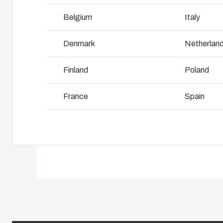
Hvorfor bruger vi polykarbonat?
Belgium
Italy
L
Denmark
Netherlan
Finland
Poland
France
Spain