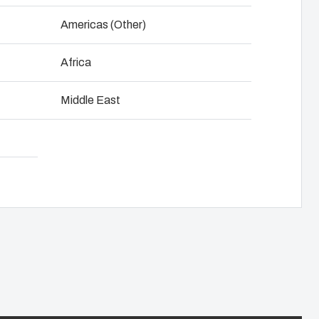
NOT SET
(Change)
Americas (Other)
Africa
oad produkt-kort
Middle East