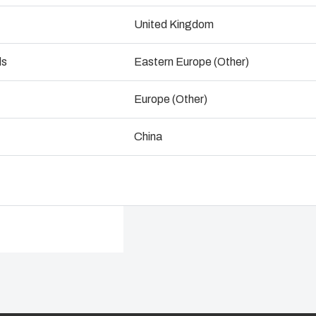
Dimensioner - 356 x 305 x 152
United Kingdom
ogistik og lagerføring
ds
Eastern Europe (Other)
Tal med os
Downl
Europe (Other)
China