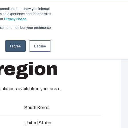
formation about how you interact
sing experience and for analytics
Kontakt os
DA
our
Privacy Notice
rowser to remember your preference
I agree
Decline
region
26CHFTSSF
lutions available in your area.
South Korea
United States