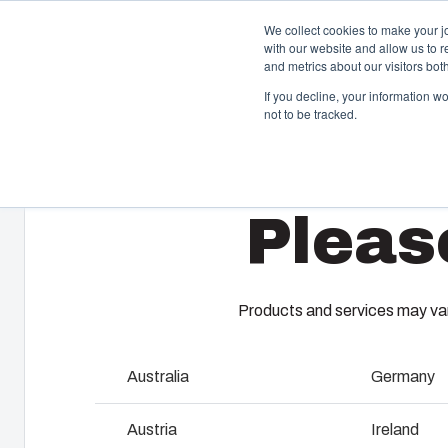
We collect cookies to make your j
with our website and allow us to 
Produ
and metrics about our visitors bo
If you decline, your information w
not to be tracked.
Home
/
da
/
AR 14126
/
ARK14126CHFTSSF
Kapslinger & kabinetter
S
Pleas
Vores udvalg af kapslinger og kabinetter rummer den
Fi
rigtige løsning i alle situationer. Robuste og lette at
pl
vedligeholde – med en holdbarhed, du kan regne med.
dæ
ko
up
Products and services may vary
Produktsøgning
Australia
Germany
F
Tilpasning af kapslinger
Austria
Ireland
I