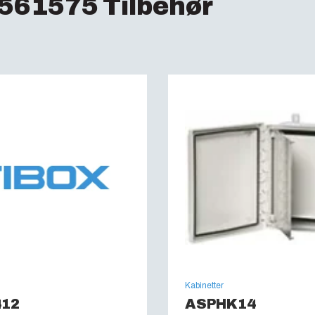
61575 Tilbehør
Halogenfri :
Ja
UV-resistent :
UL 74
Brandklasse :
UL 50
Glødetrådstest (IEC
UL Type :
4, 4X, 6, 6P,
Kabinetter
412
ASPHK14