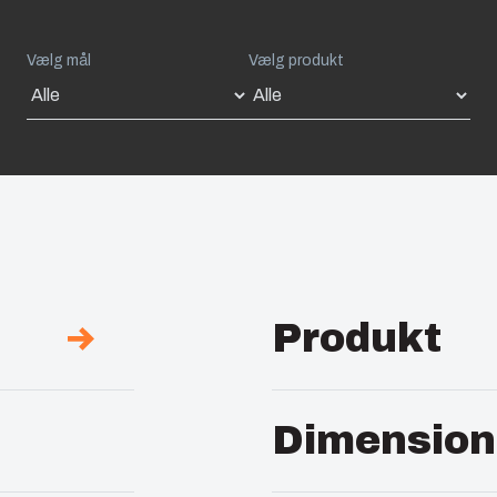
Vælg mål
Vælg produkt
Produkt
Beskrivelse :
PC Encl
Dimension
Bemærkninger :
Hinge