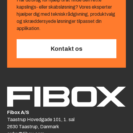
kapslings‑ eller skabsløsning? Vores eksperter
hjælper dig med teknisk rådgivning, produktvalg
og skræddersyede løsninger tilpasset din
applikation.
Kontakt os
Fibox A/S
Taastrup Hovedgade 101, 1. sal
2630 Taastrup, Danmark