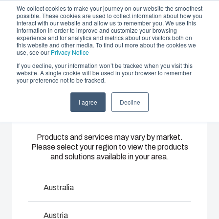
We collect cookies to make your journey on our website the smoothest
possible. These cookies are used to collect information about how you
interact with our website and allow us to remember you. We use this
DA
information in order to improve and customize your browsing
experience and for analytics and metrics about our visitors both on
this website and other media. To find out more about the cookies we
use, see our
Privacy Notice
If you decline, your information won’t be tracked when you visit this
Produktudbud og services
website. A single cookie will be used in your browser to remember
Home
/
da
/
ARCA IEC Accessories
/
DRS ARCA
your preference not to be tracked.
Please select
Partnere
405021
Ressourcer
Kapslinger
Specialfremstillet
I agree
Decline
your region
Om os
&
termoplast
DRS ARCA
kabinetter
Fibox
Products and services may vary by market.
405021
Please select your region to view the products
tilbyder
Vores udvalg
and solutions available in your area.
tilpassede
af kapslinger
løsninger til
og
kundespecifik
8120796
kabinetter
Australia
plastikteknik
rummer den
på højeste
rigtige
Austria
Dimensioner - 485 x 385 x 35
niveau.