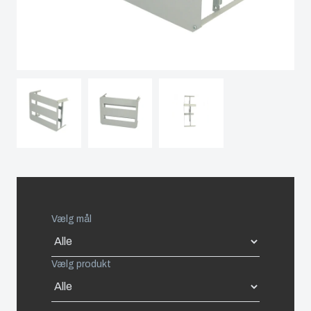
Netherlands
sprøjtestøbeforme
bruger vi
polykarbonat?
Poland
Industrialisering
og
Spain
produktion
Sweden
Logistik
og
Switzerland
lagerføring
United Kingdom
Vælg mål
Eastern Europe (Other)
Vælg produkt
Europe (Other)