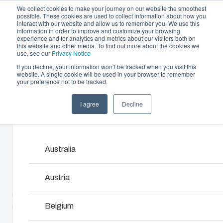
We collect cookies to make your journey on our website the smoothest
possible. These cookies are used to collect information about how you
interact with our website and allow us to remember you. We use this
information in order to improve and customize your browsing
experience and for analytics and metrics about our visitors both on
this website and other media. To find out more about the cookies we
use, see our
Privacy Notice
If you decline, your information won’t be tracked when you visit this
Oferta i usługi
website. A single cookie will be used in your browser to remember
Home
/
pl
/
MNX 95H
/
ABS 95/75 HG
your preference not to be tracked.
Please s
Partnerzy
Zasoby
Obudowy i szafki
Wtrysk tw
I agree
Decline
ABS 95/75 HG
Zrównoważony rozwój
Products and services may vary by market. Please s
sztucznyc
Rozwiązania zaprojektowane do ochrony
O Fibox
instalacji elektrycznych i elektronicznych w
Fibox oferuje z
różnych warunkach pracy. Łączą
Australia
6081332
wtrysku tworzyw
trwałość, odporność na czynniki
technologiczny d
środowiskowe oraz łatwość montażu i
komponenty i pr
Austria
Podstawa z uszczelką PUR i śrubami do płyty
eksploatacji.
Wspieramy cały 
montażowej/szyny DIN, pokrywa ze śrubami
koncepcji i proje
poliamidowymi.
Belgium
produkcję, aż po
Wyszukiwanie produktów