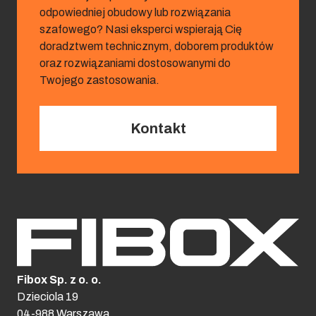
odpowiedniej obudowy lub rozwiązania
szafowego? Nasi eksperci wspierają Cię
doradztwem technicznym, doborem produktów
oraz rozwiązaniami dostosowanymi do
Twojego zastosowania.
Kontakt
Fibox Sp. z o. o.
Dzieciola 19
04-988 Warszawa