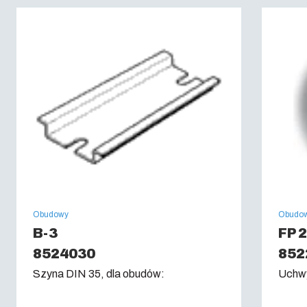
Próba rozżarzonego drutu: (IEC 60695):
650C
Obudowy
Obudo
B-3
FP 
8524030
852
Szyna DIN 35, dla obudów:
Uchwy