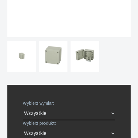
Spain
Sweden
Switzerland
United Kingdom
Eastern Europe (Other)
Europe (Other)
Wybierz wymiar:
China
Wybierz produkt:
South Korea