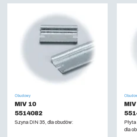
Klasa palności :
UL 94 V0
Próba rozżarzonego drutu: (IEC 60695):
960C
Obudowy
Obudo
MIV 10
MIV
5514082
551
Szyna DIN 35, dla obudów:
Płyta
dla o