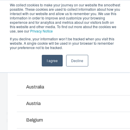
We collect cookies to make your journey on our website the smoothest
possible. These cookies are used to collect information about how you
interact with our website and allow us to remember you. We use this
information in order to improve and customize your browsing
experience and for analytics and metrics about our visitors both on
this website and other media. To find out more about the cookies we
use, see our
Privacy Notice
If you decline, your information won’t be tracked when you visit this
Oferta i usługi
website. A single cookie will be used in your browser to remember
Home
/
pl
/
MNX 150H
/
PC 150/150 HT
your preference not to be tracked.
Partnerzy
Zasoby
Obudowy i szafki
I agree
Decline
PC 150/150 HT
Zrównoważony rozwój
Products and services ma
Rozwiązania zaprojektowane do ochrony instalacj
O Fibox
elektrycznych i elektronicznych w różnych warunk
pracy. Łączą trwałość, odporność na czynniki
Australia
6011917
środowiskowe oraz łatwość montażu i eksploatacj
Austria
Podstawa z uszczelką TPE i śrubami do płyty
Wyszukiwanie produktów
montażowej/szyny DIN, pokrywa ze śrubami
poliamidowymi.
Belgium
Modyfikacje obudów