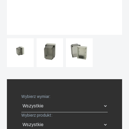
Spain
Sweden
Switzerland
United Kingdom
Eastern Europe (Other)
Europe (Other)
Wybierz wymiar:
China
Wybierz produkt:
South Korea