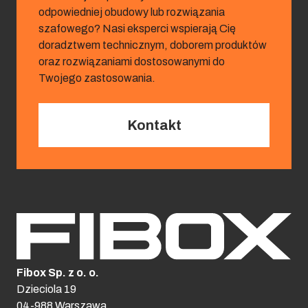
odpowiedniej obudowy lub rozwiązania
szafowego? Nasi eksperci wspierają Cię
doradztwem technicznym, doborem produktów
oraz rozwiązaniami dostosowanymi do
Twojego zastosowania.
Kontakt
Fibox Sp. z o. o.
Dzieciola 19
04-988 Warszawa