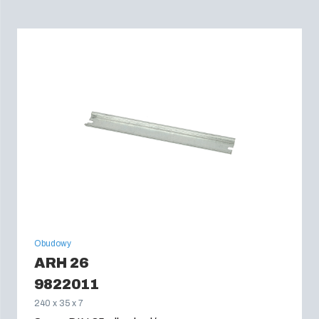
Obudowy
ARH 26
9822011
240 x 35 x 7