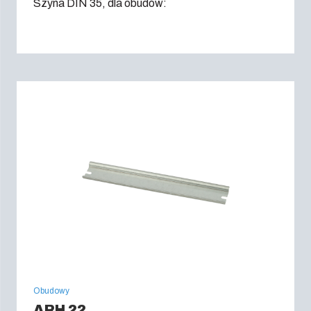
Szyna DIN 35, dla obudów:
Obudowy
ARH 22