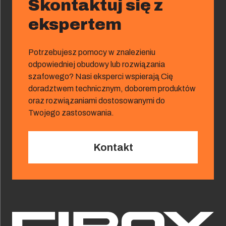
Skontaktuj się z
ekspertem
Potrzebujesz pomocy w znalezieniu
odpowiedniej obudowy lub rozwiązania
szafowego? Nasi eksperci wspierają Cię
doradztwem technicznym, doborem produktów
oraz rozwiązaniami dostosowanymi do
Twojego zastosowania.
Kontakt