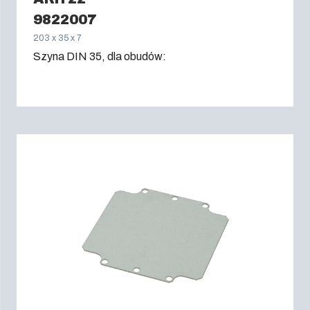
9822007
203 x 35 x 7
Szyna DIN 35, dla obudów: