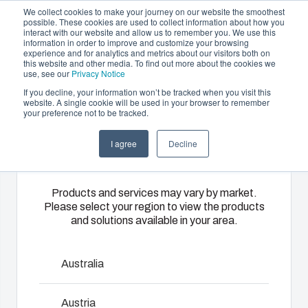
We collect cookies to make your journey on our website the smoothest
possible. These cookies are used to collect information about how you
interact with our website and allow us to remember you. We use this
PL
information in order to improve and customize your browsing
experience and for analytics and metrics about our visitors both on
this website and other media. To find out more about the cookies we
use, see our
Privacy Notice
If you decline, your information won’t be tracked when you visit this
Oferta i usługi
website. A single cookie will be used in your browser to remember
Home
/
Pl
/
P 0819
your preference not to be tracked.
Please select
Partnerzy
Zasoby
Obudowy
Wtrysk
Systemy
I agree
Decline
your region
Zrównoważony rozwój
i szafki
tworzyw
sterowania
Euronord P
O Fibox
sztucznych
i rozdziału
Rozwiązania
Products and services may vary by market.
energii
Please select your region to view the products
zaprojektowane
Fibox oferuje
and solutions available in your area.
Obudowy EURONORD P są zaprojektowane do
do ochrony
zaawansowane
Dostarczamy
zabudowy zacisków montowanych na szynie DIN oraz
instalacji
usługi
kompletne
różnych czujników pomiarowych.
elektrycznych
wtrysku
Australia
rozwiązania
i
tworzyw
– od projektu
Dostępne wymiary od 80x75x55 mm do 406*401*120
elektronicznych
sztucznych
po gotowy
Austria
mm
w różnych