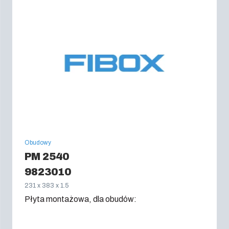
Obudowy
PM 2540
9823010
231 x 383 x 1.5
Płyta montażowa, dla obudów: