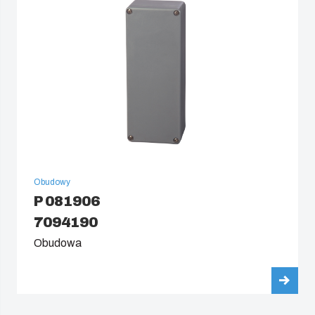
China
South Korea
United States
Americas (Other)
Africa
Obudowy
P 081906
Middle East
7094190
Obudowa