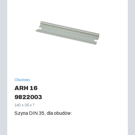
Obudowy
ARH 16
9822003
140 x 35 x 7
Szyna DIN 35, dla obudów: