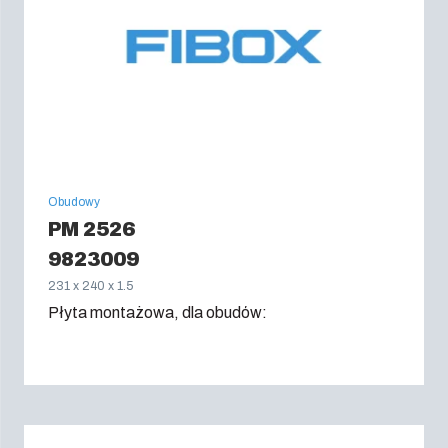
Obudowy
PM 2526
9823009
231 x 240 x 1.5
Płyta montażowa, dla obudów: