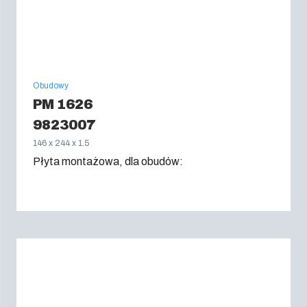
Obudowy
PM 1626
9823007
146 x 244 x 1.5
Płyta montażowa, dla obudów: