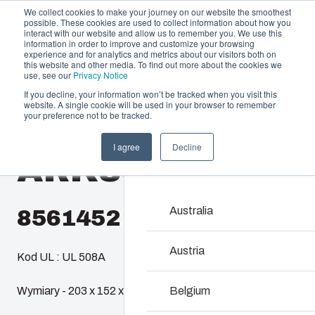
We collect cookies to make your journey on our website the smoothest
possible. These cookies are used to collect information about how you
interact with our website and allow us to remember you. We use this
information in order to improve and customize your browsing
experience and for analytics and metrics about our visitors both on
this website and other media. To find out more about the cookies we
use, see our
Privacy Notice
If you decline, your information won’t be tracked when you visit this
Oferta i usługi
website. A single cookie will be used in your browser to remember
Home
/
pl
/
AR 865
/
ARK865SCTF
your preference not to be tracked.
Partnerzy
Zasoby
Obudowy i szaf
I agree
Decline
ARK865SCTF
Zrównoważony rozwój
Rozwiązania zaprojekto
O Fibox
elektrycznych i elektro
pracy. Łączą trwałość, 
Australia
8561452
środowiskowe oraz łatw
Austria
Kod UL : UL 508A
Wyszukiwanie pro
Wymiary - 203 x 152 x 127
Belgium
Modyfikacje obud