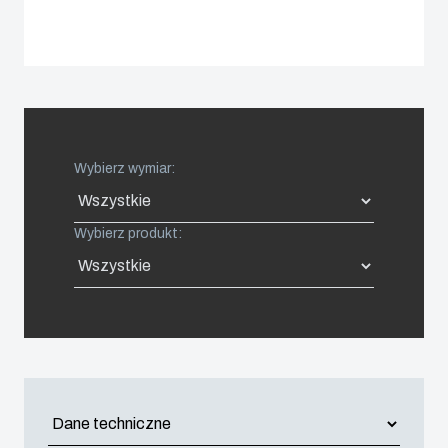
Spain
Sweden
Switzerland
Wybierz wymiar:
United Kingdom
Wybierz produkt:
Eastern Europe (Other)
Europe (Other)
China
South Korea