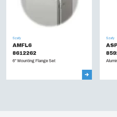
Szafy
Szafy
AMFL6
AS
8612262
859
6" Mounting Flange Set
Alumi