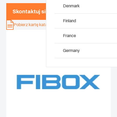
Denmark
Skontaktuj się z ekspertem
Dlaczego stosujem
Finland
Pobierz kartę katalogową
France
Germany
Ireland
Italy
Netherlands
Poland