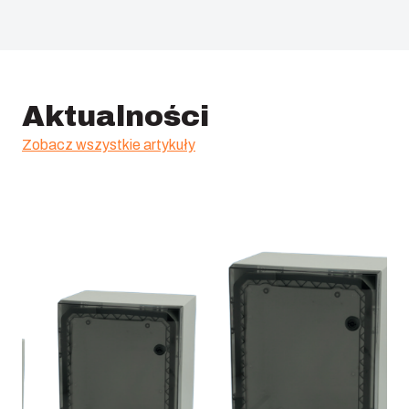
EAN :
6418074089472
Kategoria ETIM: :
EC000213
Aktualności
Zobacz wszystkie artykuły