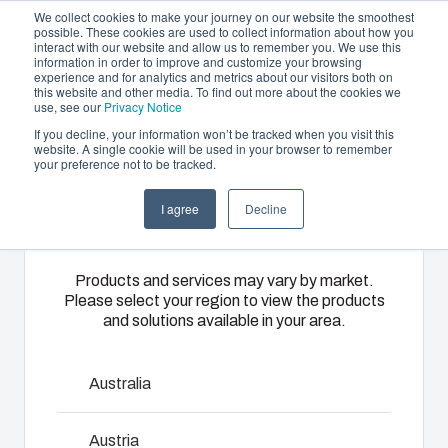
We collect cookies to make your journey on our website the smoothest
possible. These cookies are used to collect information about how you
interact with our website and allow us to remember you. We use this
PL
information in order to improve and customize your browsing
experience and for analytics and metrics about our visitors both on
this website and other media. To find out more about the cookies we
use, see our
Privacy Notice
If you decline, your information won’t be tracked when you visit this
Oferta i usługi
website. A single cookie will be used in your browser to remember
Home
/
pl
/
ARCA IEC Accessories
/
MPMP ARCA 3020
your preference not to be tracked.
Please select
Partnerzy
Zasoby
Obudowy
Wtrysk
Systemy
I agree
Decline
your region
MPMP ARCA
Zrównoważony rozwój
i szafki
tworzyw
sterowania
O Fibox
sztucznych
i rozdziału
3020
Rozwiązania
Products and services may vary by market.
energii
Please select your region to view the products
zaprojektowane
Fibox oferuje
and solutions available in your area.
do ochrony
zaawansowane
Dostarczamy
instalacji
8120920
usługi
kompletne
elektrycznych
wtrysku
Australia
rozwiązania
i
tworzyw
– od projektu
Wymiary - 250 x 150 x 1.5
elektronicznych
sztucznych
po gotowy
Austria
w różnych